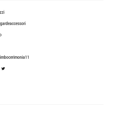
zzi
gardeaccessori
o
bimbocerimonia11