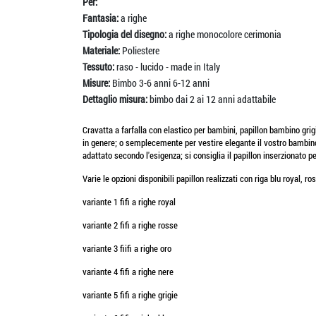
Per:
Fantasia:
a righe
Tipologia del disegno:
a righe monocolore cerimonia
Materiale:
Poliestere
Tessuto:
raso - lucido - made in Italy
Misure:
Bimbo 3-6 anni 6-12 anni
Dettaglio misura:
bimbo dai 2 ai 12 anni adattabile
Cravatta a farfalla con elastico per bambini, papillon bambino grigi
in genere; o semplecemente per vestire elegante il vostro bambino.I
adattato secondo l'esigenza; si consiglia il papillon inserzionato pe
Varie le opzioni disponibili papillon realizzati con riga blu royal, ros
variante 1 fifi a righe royal
variante 2 fifi a righe rosse
variante 3 fiifi a righe oro
variante 4 fifi a righe nere
variante 5 fifi a righe grigie