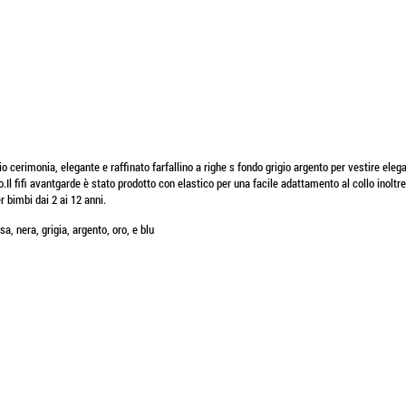
o cerimonia, elegante e raffinato farfallino a righe s fondo grigio argento per vestire eleg
l fifi avantgarde è stato prodotto con elastico per una facile adattamento al collo inoltre 
r bimbi dai 2 ai 12 anni.
sa, nera, grigia, argento, oro, e blu