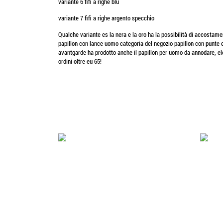
variante 6 fifi a righe blu
variante 7 fifi a righe argento specchio
Qualche variante es la nera e la oro ha la possibilità di accostame
papillon con lance uomo categoria del negozio papillon con punte e i
avantgarde ha prodotto anche il papillon per uomo da annodare, eleg
ordini oltre eu 65!