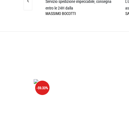
zione rapida,
Servizio spedizione impeccabile, consegna
L'ogget
entro le 24H dalla
aspetta
MASSIMO BOCOTTI
SANDR
'.'
-59.33%