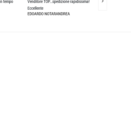
empo
Venditore TOP...spedizione rapidissima!
Servizio eccellente
Eccellente
prodotti eccellenti
EDOARDO NOTARANDREA
MASSIMO BOCOTT