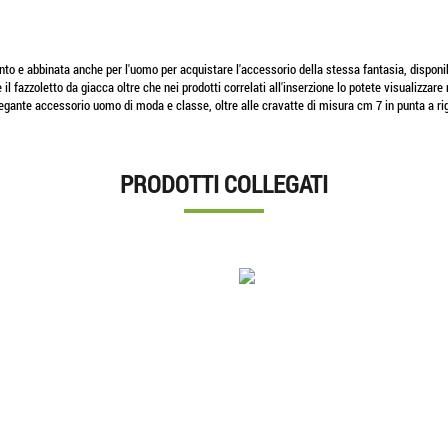
nto e abbinata anche per l'uomo per acquistare l'accessorio della stessa fantasia, disponibi
l fazzoletto da giacca oltre che nei prodotti correlati all'inserzione lo potete visualizzare
ante accessorio uomo di moda e classe, oltre alle cravatte di misura cm 7 in punta a righe.
PRODOTTI COLLEGATI