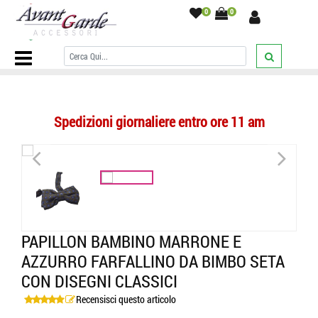
0
0
Home Page
/
BAMBINO
/
PAPILLON
/
Fantasia
/
Papillon bambino
marrone e azzurro farfallino da bimbo seta con disegni classici
/
Spedizioni giornaliere entro ore 11 am
<
>
PAPILLON BAMBINO MARRONE E
AZZURRO FARFALLINO DA BIMBO SETA
CON DISEGNI CLASSICI
Recensisci questo articolo