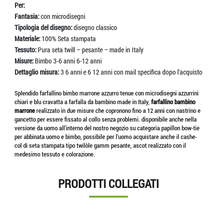
Per:
Fantasia:
con microdisegni
Tipologia del disegno:
disegno classico
Materiale:
100% Seta stampata
Tessuto:
Pura seta twill – pesante – made in Italy
Misure:
Bimbo 3-6 anni 6-12 anni
Dettaglio misura:
3 6 anni e 6 12 anni con mail specifica dopo l'acquisto
Splendido farfallino bimbo marrone azzurro tenue con microdisegni azzurrini
chiari e blu cravatta a farfalla da bambino made in Italy,
farfallino bambino
marrone
realizzato in due misure che copronono fino a 12 anni con nastrino e
gancetto per essere fissato al collo senza problemi. disponibile anche nella
versione da uomo all'interno del nostro negozio su categoria papillon bow-tie
per abbinata uomo e bimbo, possibile per l'uomo acquistare anche il cashe-
col di seta stampata tipo twilòle gamm pesante, ascot realizzato con il
medesimo tessuto e colorazione.
PRODOTTI COLLEGATI