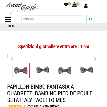
0
0
Home Page
/
BAMBINO
/
PAPILLON
/
A righe e quadri
/
Papillon
bimbo fantasia a quadretti bambino pied de poule seta italy pagetto
mes
/
Spedizioni giornaliere entro ore 11 am
<
>
<
>
PAPILLON BIMBO FANTASIA A
QUADRETTI BAMBINO PIED DE POULE
SETA ITALY PAGETTO MES
Recensisci questo articolo