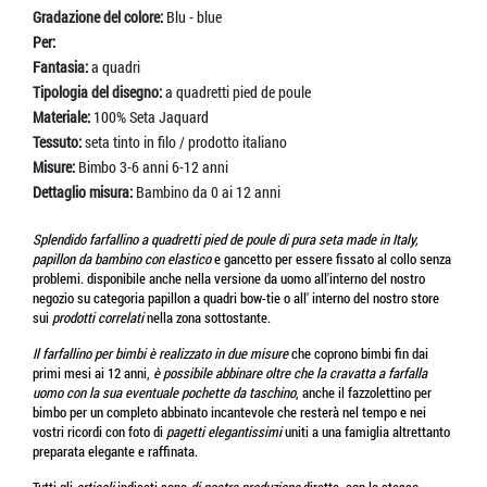
Gradazione del colore:
Blu - blue
Per:
Fantasia:
a quadri
Tipologia del disegno:
a quadretti pied de poule
Materiale:
100% Seta Jaquard
Tessuto:
seta tinto in filo / prodotto italiano
Misure:
Bimbo 3-6 anni 6-12 anni
Dettaglio misura:
Bambino da 0 ai 12 anni
Splendido farfallino a quadretti pied de poule di pura seta made in Italy,
papillon da bambino con elastico
e gancetto per essere fissato al collo senza
problemi. disponibile anche nella versione da uomo all'interno del nostro
negozio su categoria papillon a quadri bow-tie o all' interno del nostro store
sui
prodotti correlati
nella zona sottostante.
Il farfallino per bimbi è realizzato in due misure
che coprono bimbi fin dai
primi mesi ai 12 anni,
è possibile abbinare oltre che la cravatta a farfalla
uomo con la sua eventuale pochette da taschino
, anche il fazzolettino per
bimbo per un completo abbinato incantevole che resterà nel tempo e nei
vostri ricordi con foto di
pagetti elegantissimi
uniti a una famiglia altrettanto
preparata elegante e raffinata.