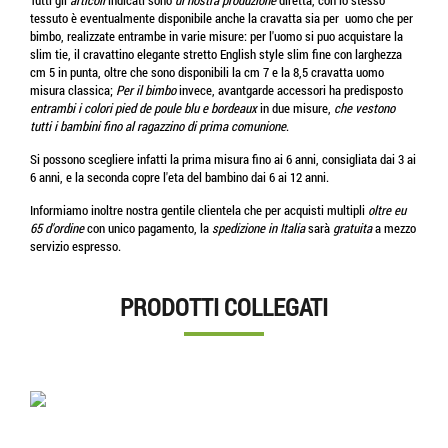
Tutti gli
articoli
indicati sono
di nostra produzione
diretta, con lo stesso
tessuto è eventualmente disponibile anche la cravatta sia per uomo che per
bimbo, realizzate entrambe in varie misure: per l'uomo si puo acquistare la
slim tie, il cravattino elegante stretto English style slim fine con larghezza
cm 5 in punta, oltre che sono disponibili la cm 7 e la 8,5 cravatta uomo
misura classica;
Per il bimbo
invece, avantgarde accessori ha predisposto
entrambi i colori pied de poule blu e bordeaux
in due misure,
che vestono
tutti i bambini fino al ragazzino di prima comunione
.
Si possono scegliere infatti la prima misura fino ai 6 anni, consigliata dai 3 ai
6 anni, e la seconda copre l'eta del bambino dai 6 ai 12 anni.
Informiamo inoltre nostra gentile clientela che per acquisti multipli
oltre eu
65 d'ordine
con unico pagamento, la
spedizione in Italia
sarà
gratuita
a mezzo
servizio espresso.
PRODOTTI COLLEGATI