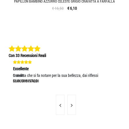
PAPILLON BAMBINO AZZURRO CELESTE GRIGIO CRAVATTA A FARFALLA
€ 16,50
€ 6,10
Con 33 Recensioni Reali
Eccellente
Eccellente
Ec
5 stelle
Cravatta che si fa notare per la sua bellezza, dai riflessi
L'
MAXIM NISTOR
CLAUDIO IVALDI
SA