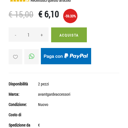
Recensisci questo articolo
€ 15,00
€ 6,10
-59.33%
-
+
ACQUISTA
Disponibilità
2 pezzi
Marca:
avantgardeaccessori
Condizione:
Nuovo
Costo di
Spedizione da
€