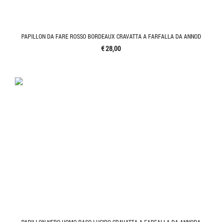
PAPILLON DA FARE ROSSO BORDEAUX CRAVATTA A FARFALLA DA ANNOD
€ 28,00
PAPILLON NERO UOMO RASO LUCIDO CRAVATTA A FARFALLA DA ANNODA