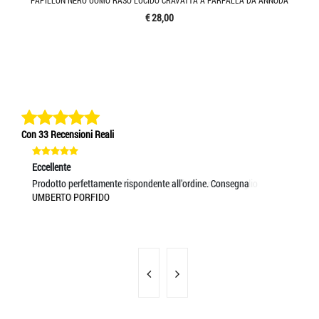
€ 28,00
Con 33 Recensioni Reali
Eccellente
Eccellente
Ec
Una piacevole sorpresa! Il prodotto perfetto, ancora meglio
Prodotto perfettamente rispondente all'ordine. Consegna
Es
MAURIZIO GOBBI
UMBERTO PORFIDO
GI