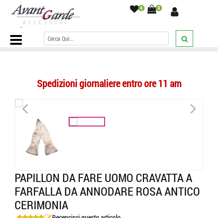
0
0
Home Page
/
PAPILLON
/
Papillon da Annodare
/
Papillon da fare
uomo cravatta a farfalla da annodare rosa antico cerimonia
/
Spedizioni giornaliere entro ore 11 am
<
>
PAPILLON DA FARE UOMO CRAVATTA A
FARFALLA DA ANNODARE ROSA ANTICO
CERIMONIA
Recensisci questo articolo