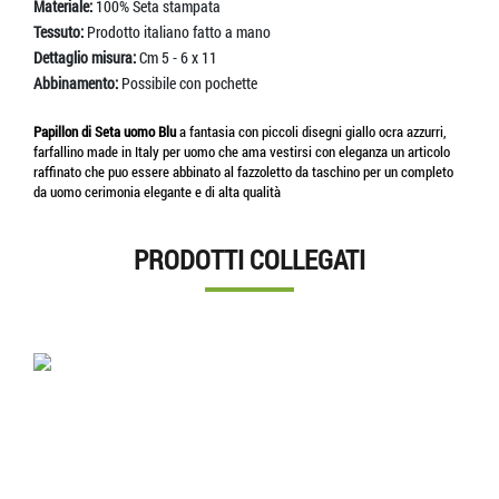
Materiale:
100% Seta stampata
Tessuto:
Prodotto italiano fatto a mano
Dettaglio misura:
Cm 5 - 6 x 11
Abbinamento:
Possibile con pochette
Papillon di Seta uomo Blu
a fantasia con piccoli disegni giallo ocra azzurri,
farfallino made in Italy per uomo che ama vestirsi con eleganza un articolo
raffinato che puo essere abbinato al fazzoletto da taschino per un completo
da uomo cerimonia elegante e di alta qualità
PRODOTTI COLLEGATI