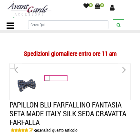
0
0
Home Page
/
PAPILLON
/
Fantasia con disegni
/
Papillon blu
farfallino fantasia seta made italy silk seda cravatta farfalla
/
Spedizioni giornaliere entro ore 11 am
<
>
PAPILLON BLU FARFALLINO FANTASIA
SETA MADE ITALY SILK SEDA CRAVATTA
FARFALLA
Recensisci questo articolo