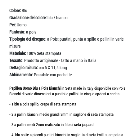
Colore:
Blu
Gradazione del colore:
blu / bianco
Per:
Uomo
Fantasia:
a pois
Tipologia del disegno:
a Pois: puntini, punta a spillo o pallini in varie
misure
Materiale:
100% Seta stampata
Tessuto:
Prodotto artigianale - fatto a mano in Italia
Dettaglio misura:
cm 6 X 11,5 long
Abbinamento:
Possibile con pochette
Papillon Uomo Blu a Pois Bianchi
in Seta made in Italy disponibile con Pois
Bianchi di varie dimensioni a puntini e pallini in cinque opzioni a scelta
- 1 blu a pois spillo, crepe di seta stampata
- 2 a pallini bianchi medio grandi 3mm in saglione di seta stampata
- 3 a pallini medi 2mm realizzato in filo di seta jaquard
- 4 blu notte a piccoli puntini bianchi in saglietta di seta twill stampata a