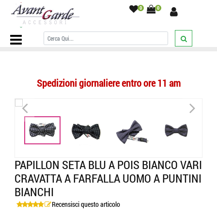
0
0
Home Page
/
PAPILLON
/
A Pois
/
Papillon seta blu a pois bianco
vari cravatta a farfalla uomo a puntini bianchi
/
Spedizioni giornaliere entro ore 11 am
<
>
<
>
PAPILLON SETA BLU A POIS BIANCO VARI
CRAVATTA A FARFALLA UOMO A PUNTINI
BIANCHI
Recensisci questo articolo