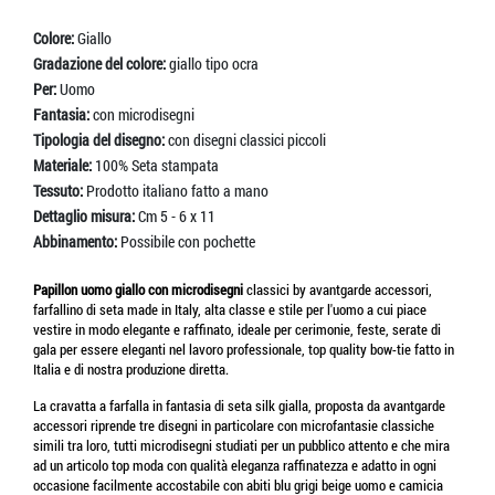
Colore:
Giallo
Gradazione del colore:
giallo tipo ocra
Per:
Uomo
Fantasia:
con microdisegni
Tipologia del disegno:
con disegni classici piccoli
Materiale:
100% Seta stampata
Tessuto:
Prodotto italiano fatto a mano
Dettaglio misura:
Cm 5 - 6 x 11
Abbinamento:
Possibile con pochette
Papillon uomo giallo con microdisegni
classici
by avantgarde accessori,
farfallino di seta made in Italy, alta classe e stile per l'uomo a cui piace
vestire in modo elegante e raffinato, ideale per cerimonie, feste, serate di
gala per essere eleganti nel lavoro professionale, top quality bow-tie fatto in
Italia e di nostra produzione diretta.
La cravatta a farfalla in fantasia di seta silk gialla, proposta da avantgarde
accessori riprende tre disegni in particolare con microfantasie classiche
simili tra loro, tutti microdisegni studiati per un pubblico attento e che mira
ad un articolo top moda con qualità eleganza raffinatezza e adatto in ogni
occasione facilmente accostabile con abiti blu grigi beige uomo e camicia