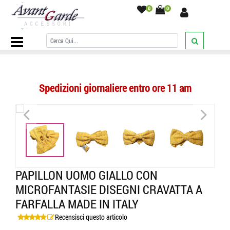
0
0
Home Page
/
PAPILLON
/
Fantasia con disegni
/
Papillon uomo
giallo con microfantasie disegni cravatta a farfalla made in italy
/
Spedizioni giornaliere entro ore 11 am
<
>
<
>
PAPILLON UOMO GIALLO CON
MICROFANTASIE DISEGNI CRAVATTA A
FARFALLA MADE IN ITALY
Recensisci questo articolo