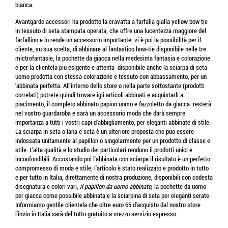
bianca.
Avantgarde accessori ha prodotto la cravatta a farfalla gialla yellow bow tie
in tessuto di seta stampata operata, che offre una lucentezza maggiore del
farfallino e lo rende un accessorio importante; vi è poi la possibilità per il
cliente, su sua scelta, di abbinare al fantastico bow-tie disponibile nelle tre
mictrofantasie, la pochette da giacca nella medesima fantasia e colorazione
e per la clientela piu esigente e attenta disponibile anche la sciarpa di seta
uomo prodotta con stessa colorazione e tessuto con abbassamento, per un
'abbinata perfetta. All'interno dello store o nella parte sottostante (prodotti
correlati) potrete quindi trovare igli articoli abbinati e acquistarli a
piacimento, il completo abbinato papion uomo e fazzoletto da giacca resterà
nel vostro guardaroba e sarà un accessorio moda che darà sempre
importanza a tutti i vostri capi d'abbigliamento, per eleganti abbinate di stile.
La sciarpa in seta o lana e seta è un ulteriore proposta che puo essere
indossata unitamente al papillon o singolarmente per un prodotto di classe e
stile. L'alta qualità e lo studio dei particolari rendono il prodotti unici e
inconfondibili. Accostando poi l'abbinata con sciarpa il risultato è un perfetto
compromesso di moda e stile; l'articolo è stato realizzato e prodotto in tutto
e per tutto in Italia, direttamente di nostra produzione, disponibili con codesta
disegnatura e colori vari,
il papillon da uomo abbinato
, la pochette da uomo
per giacca come possibile abbinata;e la sciarpina di seta per eleganti serate.
Informiamo gentile clientela che oltre euro 65 d'acquisto dal nostro store
l'invio in Italia sarà del tutto gratuito a mezzo servizio espresso.