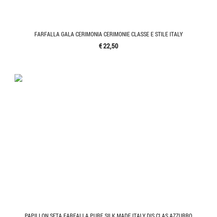
FARFALLA GALA CERIMONIA CERIMONIE CLASSE E STILE ITALY
€ 22,50
PAPILLON SETA FARFALLA PURE SILK MADE ITALY DIS CLAS AZZURRO