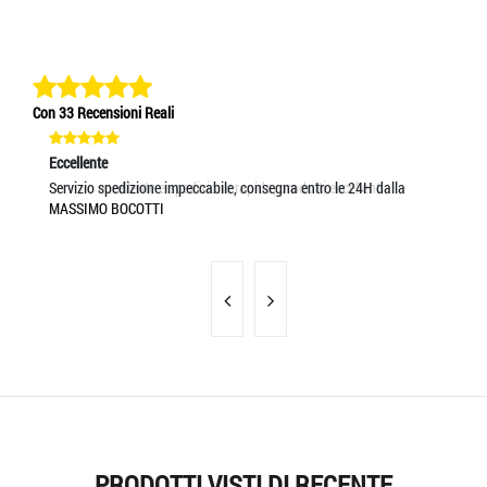
Con 33 Recensioni Reali
Eccellente
Eccellente
Ec
Servizio eccellente e spedizione rapida, prodotti eccellenti
Servizio spedizione impeccabile, consegna entro le 24H dalla
Se
MASSIMO BOCOTTI
MASSIMO BOCOTTI
MA
PRODOTTI VISTI DI RECENTE