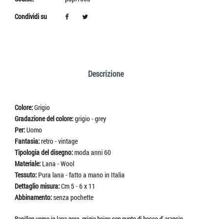
Condividi su
Descrizione
Colore:
Grigio
Gradazione del colore:
grigio - grey
Per:
Uomo
Fantasia:
retro - vintage
Tipologia del disegno:
moda anni 60
Materiale:
Lana - Wool
Tessuto:
Pura lana - fatto a mano in Italia
Dettaglio misura:
Cm 5 - 6 x 11
Abbinamento:
senza pochette
Papillon uomo in lana nero grigio beige con punto di becco d' arancio