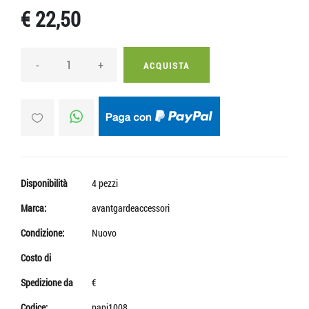
€ 22,50
-
+
ACQUISTA
Disponibilità
4 pezzi
Marca:
avantgardeaccessori
Condizione:
Nuovo
Costo di
Spedizione da
€
Codice:
papi1008