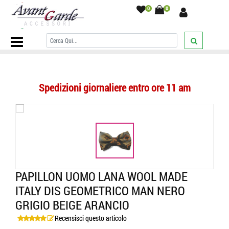
0
0
Home Page
/
PAPILLON
/
Fantasia con disegni
/
Papillon uomo lana
wool made italy dis geometrico man nero grigio beige arancio
/
Spedizioni giornaliere entro ore 11 am
PAPILLON UOMO LANA WOOL MADE
ITALY DIS GEOMETRICO MAN NERO
GRIGIO BEIGE ARANCIO
Recensisci questo articolo