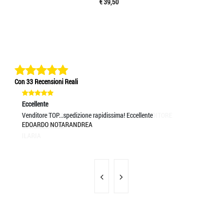
€ 39,50
Con 33 Recensioni Reali
Eccellente
Ec
Venditore TOP...spedizione rapidissima! Eccellente
tu
EDOARDO NOTARANDREA
RA