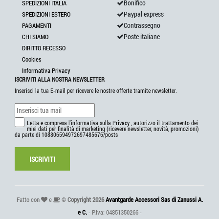
Bonifico
SPEDIZIONI ITALIA
Paypal express
SPEDIZIONI ESTERO
Contrassegno
PAGAMENTI
Poste italiane
CHI SIAMO
DIRITTO RECESSO
Cookies
Informativa Privacy
ISCRIVITI ALLA NOSTRA NEWSLETTER
Inserisci la tua E-mail per ricevere le nostre offerte tramite newsletter.
Letta e compresa l'informativa sulla
Privacy
, autorizzo il trattamento dei
miei dati per finalità di marketing (ricevere newsletter, novità, promozioni)
da parte di 108806594972697485676/posts
ISCRIVITI
Fatto con
e
©
Copyright 2026
Avantgarde Accessori Sas di Zanussi A.
e C.
- P.Iva: 04851350266 -