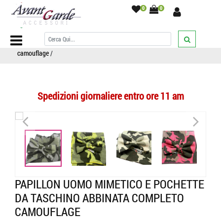
0
0
Home Page
/
PAPILLON
/
Completi Pochette Taschino
/
Papillon
uomo mimetico e pochette da taschino abbinata completo
camouflage
/
Spedizioni giornaliere entro ore 11 am
<
>
<
>
PAPILLON UOMO MIMETICO E POCHETTE
DA TASCHINO ABBINATA COMPLETO
CAMOUFLAGE