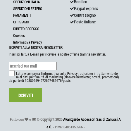
Bonifico
SPEDIZIONI ITALIA
Paypal express
SPEDIZIONI ESTERO
Contrassegno
PAGAMENTI
Poste italiane
CHI SIAMO
DIRITTO RECESSO
Cookies
Informativa Privacy
ISCRIVITI ALLA NOSTRA NEWSLETTER
Inserisci la tua E-mail per ricevere le nostre offerte tramite newsletter.
Letta e compresa l'informativa sulla
Privacy
, autorizzo il trattamento dei
miei dati per finalità di marketing (ricevere newsletter, novità, promozioni)
da parte di 108806594972697485676/posts
ISCRIVITI
Fatto con
e
©
Copyright 2026
Avantgarde Accessori Sas di Zanussi A.
e C.
- P.Iva: 04851350266 -