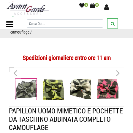
0
0
Home Page
/
PAPILLON
/
Completi Pochette Taschino
/
Papillon
uomo mimetico e pochette da taschino abbinata completo
camouflage
/
Spedizioni giornaliere entro ore 11 am
<
>
<
>
PAPILLON UOMO MIMETICO E POCHETTE
DA TASCHINO ABBINATA COMPLETO
CAMOUFLAGE