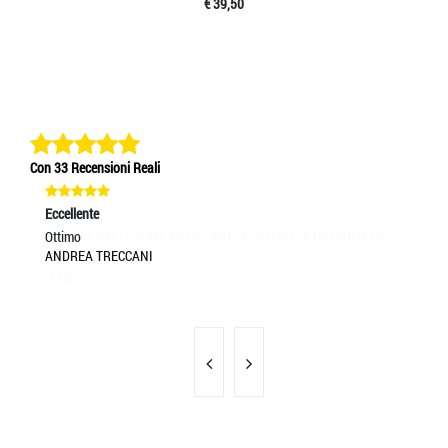
€ 39,50
Con 33 Recensioni Reali
Eccellente
Ec
Ottimo
Sp
ANDREA TRECCANI
EL