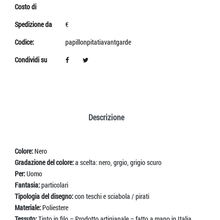
Costo di
Spedizione da
€
Codice:
papillonpitatiavantgarde
Condividi su
Descrizione
Colore:
Nero
Gradazione del colore:
a scelta: nero, grgio, grigio scuro
Per:
Uomo
Fantasia:
particolari
Tipologia del disegno:
con teschi e sciabola / pirati
Materiale:
Poliestere
Tessuto:
Tinto in filo – Prodotto artigianale – fatto a mano in Italia