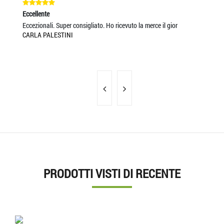
Eccellente
Ec
Eccezionali. Super consigliato. Ho ricevuto la merce il gior
SC
CARLA PALESTINI
CO
IL
PRODOTTI VISTI DI RECENTE
'.'