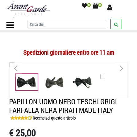
0
0
Home Page
/
PAPILLON
/
Fantasia con disegni
/
Papillon uomo
grande con teschi e sciabola pirati nero grigio perla made italy
/
Spedizioni giornaliere entro ore 11 am
<
>
<
>
PAPILLON UOMO NERO TESCHI GRIGI
FARFALLA NERA PIRATI MADE ITALY
Recensisci questo articolo
€ 25,00