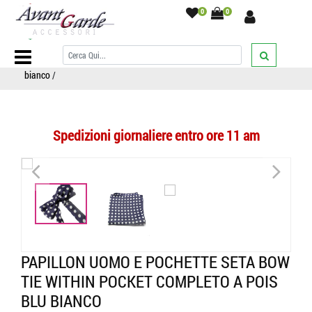
0
0
Home Page
/
PAPILLON
/
Completi Pochette Taschino
/
Papillon
uomo e pochette seta bow tie within pocket completo a pois blu
bianco
/
Spedizioni giornaliere entro ore 11 am
<
>
PAPILLON UOMO E POCHETTE SETA BOW
TIE WITHIN POCKET COMPLETO A POIS
BLU BIANCO