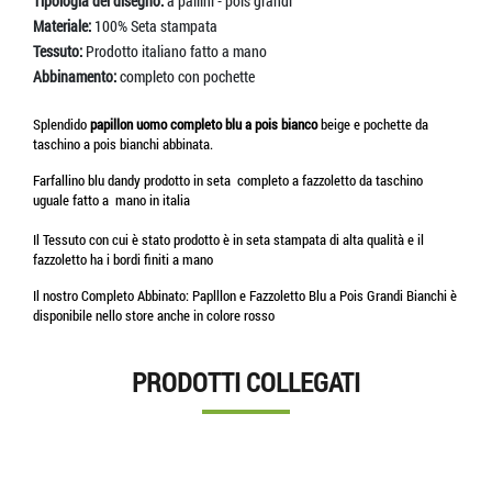
Tipologia del disegno:
a pallini - pois grandi
Materiale:
100% Seta stampata
Tessuto:
Prodotto italiano fatto a mano
Abbinamento:
completo con pochette
Splendido
papillon uomo completo blu a pois bianco
beige e pochette da
taschino a pois bianchi abbinata.
Farfallino blu dandy prodotto in seta completo a fazzoletto da taschino
uguale fatto a mano in italia
Il Tessuto con cui è stato prodotto è in seta stampata di alta qualità e il
fazzoletto ha i bordi finiti a mano
Il nostro Completo Abbinato: Paplllon e Fazzoletto Blu a Pois Grandi Bianchi è
disponibile nello store anche in colore rosso
PRODOTTI COLLEGATI