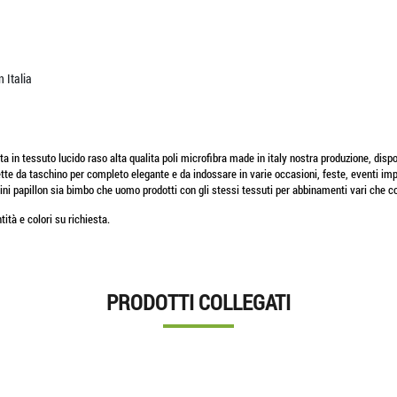
 Italia
 in tessuto lucido raso alta qualita poli microfibra made in italy nostra produzione, disponi
ette da taschino per completo elegante e da indossare in varie occasioni, feste, eventi impo
ini papillon sia bimbo che uomo prodotti con gli stessi tessuti per abbinamenti vari che 
ità e colori su richiesta.
PRODOTTI COLLEGATI