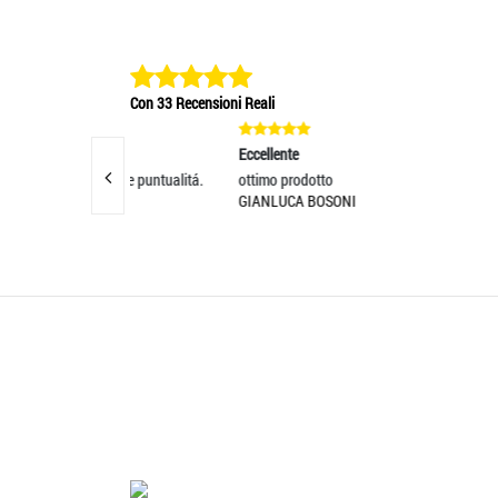
Con 33 Recensioni Reali
Eccellente
Eccelle
bilità e puntualitá.
ottimo prodotto
tutto O
GIANLUCA BOSONI
lavorat
RAFFA
'.'