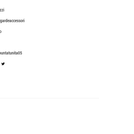
zzi
gardeaccessori
o
untatunita05