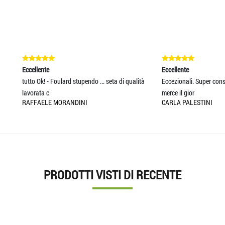
nte
Eccellente
k! - Foulard stupendo ... seta di qualità
Eccezionali. Super consigliato. Ho rice
a c
merce il gior
ELE MORANDINI
CARLA PALESTINI
PRODOTTI VISTI DI RECENTE