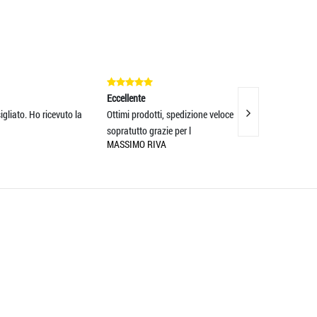
Eccellente
Eccellente
vuto la
Ottimi prodotti, spedizione veloce e
Estrema gentilezza,
sopratutto grazie per l
Prodotti d
MASSIMO RIVA
GIOVANNI GIOVA