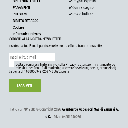
Paypal express
SPEDIZIONI ESTERO
Contrassegno
PAGAMENTI
Poste italiane
CHI SIAMO
DIRITTO RECESSO
Cookies
Informativa Privacy
ISCRIVITI ALLA NOSTRA NEWSLETTER
Inserisci la tua E-mail per ricevere le nostre offerte tramite newsletter.
Letta e compresa l'informativa sulla
Privacy
, autorizzo il trattamento dei
miei dati per finalità di marketing (ricevere newsletter, novità, promozioni)
da parte di 108806594972697485676/posts
ISCRIVITI
Fatto con
e
©
Copyright 2026
Avantgarde Accessori Sas di Zanussi A.
e C.
- P.Iva: 04851350266 -