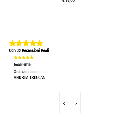
€ 18,00
Con 33 Recensioni Reali
Eccellente
Eccellente
Ec
bellissimi accessori
Ottimo
Se
MAXIM NISTOR
ANDREA TRECCANI
MA