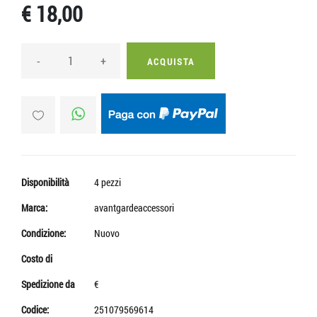
€ 18,00
-
+
ACQUISTA
Disponibilità
4 pezzi
Marca:
avantgardeaccessori
Condizione:
Nuovo
Costo di
Spedizione da
€
Codice:
251079569614