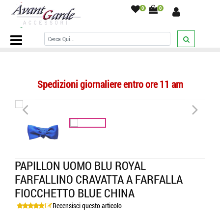
0
0
Home Page
/
PAPILLON
/
Tinta Unita
/
Papillon uomo blu royal
farfallino cravatta a farfalla fiocchetto blue china
/
Spedizioni giornaliere entro ore 11 am
<
>
PAPILLON UOMO BLU ROYAL
FARFALLINO CRAVATTA A FARFALLA
FIOCCHETTO BLUE CHINA
Recensisci questo articolo