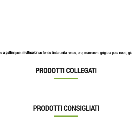
gno
a pallini
pois
multicolor
su fondo tinta unita rosso, oro, marrone e grigio a pois rossi, gial
PRODOTTI COLLEGATI
PRODOTTI CONSIGLIATI