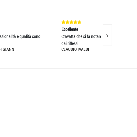
Eccellente
Eccellente
o
Cravatta che si fa notare per la sua bellezza,
Servizio di spediz
dai riflessi
imballaggio perfet
CLAUDIO IVALDI
MASSIMO BOCOT