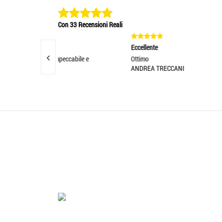
Con 33 Recensioni Reali
Eccellente
Eccell
eccabile e
Ottimo
SCIAR
ANDREA TRECCANI
COLOR
ILARI
'.'