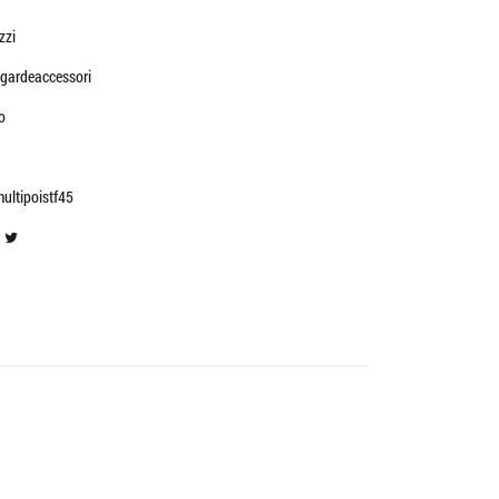
zzi
gardeaccessori
o
ultipoistf45