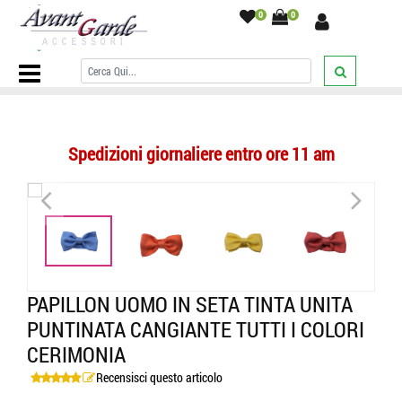
0
0
Home Page
/
PAPILLON
/
Tinta Unita
/
Papillon uomo in seta tinta
unita puntinata cangiante tutti i colori cerimonia
/
Spedizioni giornaliere entro ore 11 am
<
>
<
>
PAPILLON UOMO IN SETA TINTA UNITA
PUNTINATA CANGIANTE TUTTI I COLORI
CERIMONIA
Recensisci questo articolo