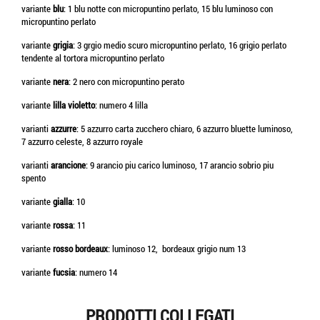
variante
blu
: 1 blu notte con micropuntino perlato, 15 blu luminoso con
micropuntino perlato
variante
grigia
: 3 grgio medio scuro micropuntino perlato, 16 grigio perlato
tendente al tortora micropuntino perlato
variante
nera
: 2 nero con micropuntino perato
variante
lilla violetto
: numero 4 lilla
varianti
azzurre
: 5 azzurro carta zucchero chiaro, 6 azzurro bluette luminoso,
7 azzurro celeste, 8 azzurro royale
varianti
arancione
: 9 arancio piu carico luminoso, 17 arancio sobrio piu
spento
variante
gialla
: 10
variante
rossa
: 11
variante
rosso bordeaux
: luminoso 12, bordeaux grigio num 13
variante
fucsia
: numero 14
PRODOTTI COLLEGATI