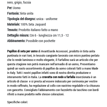
nero, grigio, fucsia
Per:
Uomo
Fantasia:
tinta unita
Tipologia del disegno:
unica - uniforme
Materiale:
100% Seta Jaquard
Tessuto:
Prodotto italiano fatto a mano
Dettaglio misura:
Cm 6 - lunghezza cm 11,5 - 12
Abbinamento:
Possibile con pochette
Papillon di seta per uomo
di AvantGarde Accessori, prodotto in tinta unita
puntinata in vari toni, in tessuto cangiante lavorato con micro puntino perlato
che lo rende luminoso e molto elegante, il Farfallino sarà un articolo che per
questa stagione non potrà mancare nell'armadio di un uomo, Presentiamo
quindi un vasto assortimento di papillon da uomo colorati fatti a mano Made
in Italy. Tutti i nostri papillon infatti sono di nostra diretta produzione e
interamente fatti in Italia. La
cravatta con nodo a farfalla
inserzionata è un
articolo di classe e si presta ad essere indossato per cerimonia per vestire
in modo raffinato, ha regolazione al collo con nastrino regolabile e la chiusura
con gancetto. Consigliato l'abbinamento con fazzoletto da taschino con bordi
rifiniti a mano prodotto nelle stesse colorazioni.
Specifiche colori: