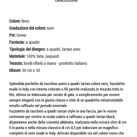
Colore:
Nero
Gradazione del colore:
nero
Per:
Uomo
Fantasia:
a quadri
Tipologia del disegno:
a quadri, tartan nero
Materiale:
100% Seta Jaquard
Tessuto:
bordi rifiniti a mano - prodotto italiano
Misure:
30 cm x 30
Splendida pochette da taschino uomo a quadri tartan colore nero, fazzoletto
made in italy con interno colorato a fili perchè realizzata in tessuto tinto in
filo, ottima se Indossata per serate di gala, o semplicemente per essere
sempre eleganti con la giusta classe e stile di un quadretto intramontabile
emolto raffinato nel periodo invernale.
Fazzoletto da taschino a quadri tartan style in una faccia, per le vostre
cerimonie per vestire in modo sobrio e raffinato a quadri tartan black,
disponiamo anche della cravatta abbinata, realizzata nella misura slim di cm
5 in punta e nella misura classica di cm 8,5 per indossare un magnifico
completo di seta made in Italy. Articolo disponibile sia nel colore rosso che