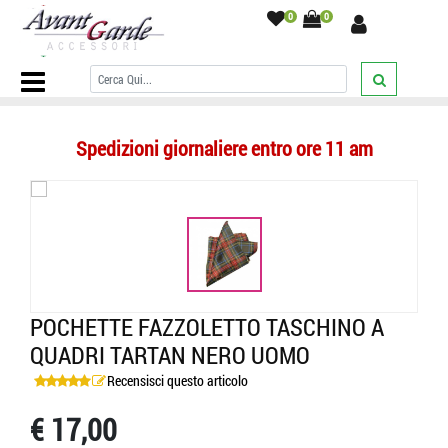
0
0
Home Page
/
POCHETTE UOMO
/
a quadri
/
Pochette fazzoletto
taschino a quadri tartan nero uomo
/
Spedizioni giornaliere entro ore 11 am
POCHETTE FAZZOLETTO TASCHINO A
QUADRI TARTAN NERO UOMO
Recensisci questo articolo
€ 17,00