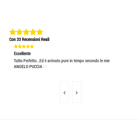
Con 33 Recensioni Reali
Eccellente
Eccellente
Ec
Ottimo
Tutto Perfetto...Ed è arrivato pure in tempo secondo le mie
5 s
ANDREA TRECCANI
ANGELO PUCCIA
MA