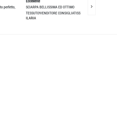
Eccellente
Eccellente
fetto,
SCIARPA BELLISSIMA ED OTTIMO
5 stelle
MAXIM NISTOR
TESSUTO!VENDITORE CONSIGLIATISS
ILARIA