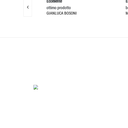
Eccellente
Eccelle
ottimo prodotto
belliss
GIANLUCA BOSONI
MAXIM
'.'