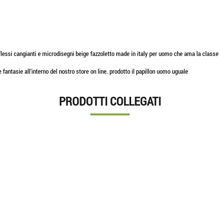
si cangianti e microdisegni beige fazzoletto made in italy per uomo che ama la classe e l'e
 e fantasie all'interno del nostro store on line. prodotto il papillon uomo uguale
PRODOTTI COLLEGATI