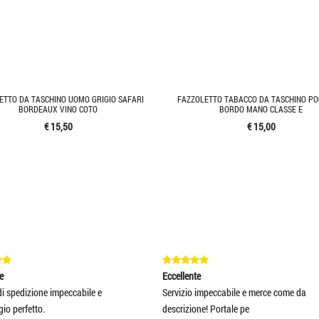
ETTO DA TASCHINO UOMO GRIGIO SAFARI
FAZZOLETTO TABACCO DA TASCHINO PO
BORDEAUX VINO COTO
BORDO MANO CLASSE E
€ 15,50
€ 15,00
ccellente
Eccellente
ervizio impeccabile e merce come da
velocità, cortesia e merce come d
scrizione! Portale pe
descrizione !!! Top !!!!