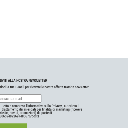
RIVITI ALLA NOSTRA NEWSLETTER
risci la tua E-mail per ricevere le nostre offerte tramite newsletter.
Letta e compresa l'informativa sulla
Privacy
, autorizzo il
trattamento dei miei dati per finalità di marketing (ricevere
letter, novità, promozioni) da parte di
806594972697485676/posts