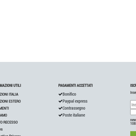
MAZIONI UTILI
PAGAMENTI ACCETTATI
ISC
Inse
Bonifico
ZIONI ITALIA
Paypal express
ZIONI ESTERO
Contrassegno
MENTI
Poste italiane
IAMO
news
TO RECESSO
108
es
mativa Privacy