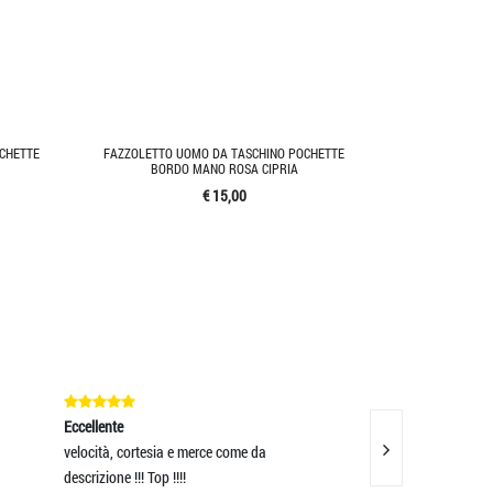
CHETTE
FAZZOLETTO UOMO DA TASCHINO POCHETTE
BORDO MANO ROSA CIPRIA
€ 15,00
Eccellente
Eccellente
a
Servizio spedizione impeccabile, consegna
Venditore TOP
entro le 24H dalla
Eccellente