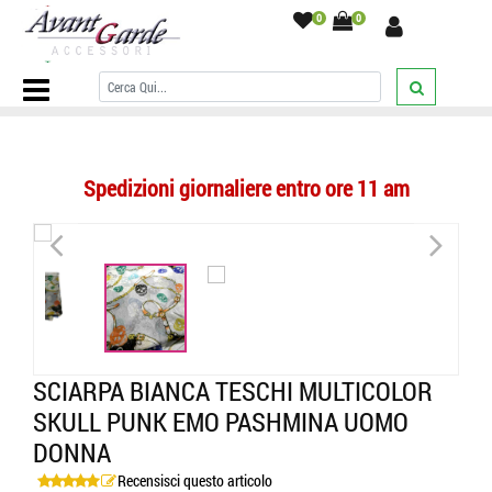
0
0
Home Page
/
SCIARPE
/
Sciarpe fantasia
/
teschi/Skull punk
/
Sciarpa
bianca teschi multicolor skull punk emo pashmina uomo donna
/
Spedizioni giornaliere entro ore 11 am
<
>
SCIARPA BIANCA TESCHI MULTICOLOR
SKULL PUNK EMO PASHMINA UOMO
DONNA
Recensisci questo articolo