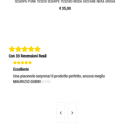
SCIARPA PUNK TESCHI SCIARPE TESCHIO MODA GIOVANE NERA GRIGIA
€ 35,00
Con 33 Recensioni Reali
Eccellente
Eccellente
Ec
Ascot meraviglioso! Finiture eccellenti e ottima qualità de
Una piacevole sorpresa! Il prodotto perfetto, ancora meglio
tu
RAFFAELE MORANDINI
MAURIZIO GOBBI
RA