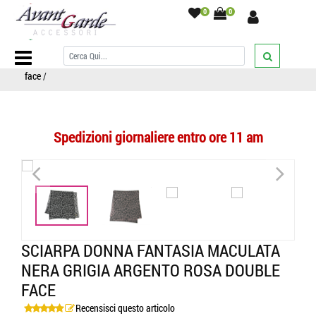
0
0
Home Page
/
SCIARPE
/
Sciarpe fantasia
/
animal/maculato/tigrato
/
Sciarpa donna fantasia maculata nera grigia argento rosa double
face
/
Spedizioni giornaliere entro ore 11 am
<
>
<
>
SCIARPA DONNA FANTASIA MACULATA
NERA GRIGIA ARGENTO ROSA DOUBLE
FACE
Recensisci questo articolo