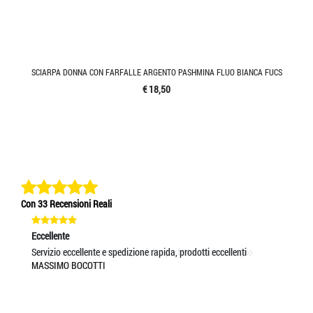
SCIARPA DONNA CON FARFALLE ARGENTO PASHMINA FLUO BIANCA FUCS
€ 18,50
Con 33 Recensioni Reali
Eccellente
Eccellente
Ec
Una piacevole sorpresa! Il prodotto perfetto, ancora meglio
Servizio eccellente e spedizione rapida, prodotti eccellenti
Se
MAURIZIO GOBBI
MASSIMO BOCOTTI
MI