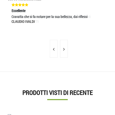
Eccellente
Eccellente
Ec
Servizio eccellente e spedizione rapida, prodotti eccellenti
Cravatta che si fa notare per la sua bellezza, dai riflessi
PR
MASSIMO BOCOTTI
CLAUDIO IVALDI
GR
LA
PRODOTTI VISTI DI RECENTE