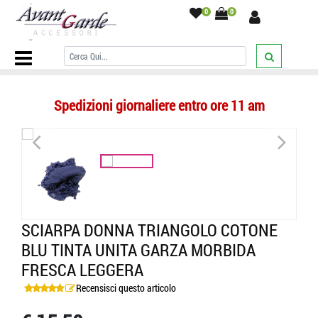
0
0
Home Page
/
SCIARPE
/
Triangoli
/
Sciarpa donna triangolo cotone
blu tinta unita garza morbida fresca leggera
/
Spedizioni giornaliere entro ore 11 am
<
>
SCIARPA DONNA TRIANGOLO COTONE
BLU TINTA UNITA GARZA MORBIDA
FRESCA LEGGERA
Recensisci questo articolo