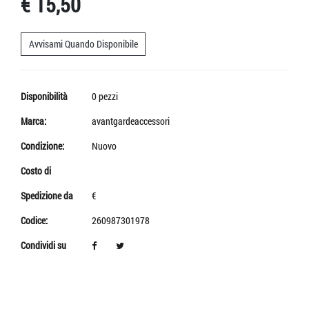
€ 15,50
Avvisami Quando Disponibile
Disponibilità
0 pezzi
Marca:
avantgardeaccessori
Condizione:
Nuovo
Costo di
Spedizione da
€
Codice:
260987301978
Condividi su