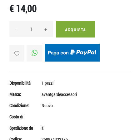
€ 14,00
-
+
ACQUISTA
Disponibilità
1 pezzi
Marca:
avantgardeaccessori
Condizione:
Nuovo
Costo di
Spedizione da
€
Codice:
260874332176