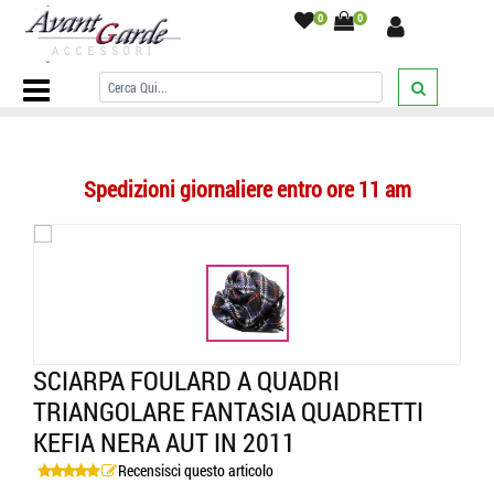
0
0
Home Page
/
SCIARPE
/
Triangoli
/
Sciarpa foulard a quadri
triangolare fantasia quadretti kefia nera aut in 2011
/
Spedizioni giornaliere entro ore 11 am
SCIARPA FOULARD A QUADRI
TRIANGOLARE FANTASIA QUADRETTI
KEFIA NERA AUT IN 2011
Recensisci questo articolo