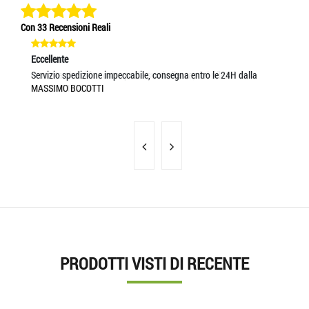
Con 33 Recensioni Reali
Eccellente
Eccellente
Ec
Cravatta che si fa notare per la sua bellezza, dai riflessi
Servizio spedizione impeccabile, consegna entro le 24H dalla
ot
CLAUDIO IVALDI
MASSIMO BOCOTTI
GI
PRODOTTI VISTI DI RECENTE