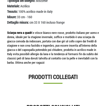
Tipologia del disegno:
scozzese
Materiale:
Acrilico
Tessuto:
100% acrilico made in italy
Misure:
33 cm - 160
Dettaglio misura:
cm 33 X 160 incluso frange
Sciarpa nera a quadri
e stisce bianco nere rosse, prodotto italiano per uomo e
donna, ideale per la stagione invernale, soffice e morbido è una sciarpa da
giacca comoda da indossare, portata con due giri al collo copre dai freddi di
stagione e non crea fastidio e ingombro, puo essere inserita all'interno della
giacca o del capospalla potendolo poi chiudere, prodotta in acrilico made in
Italy evita possibili allergie da lana e la tendenza al formarsi fin da subito dei
classici peli di lana dovuti talvolta al contatto con la pelle e inevitabili con la
barba. Ottima anche per ragazzi
PRODOTTI COLLEGATI