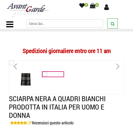
0
0
Home Page
/
SCIARPE
/
Sciarpe a quadri
/
Sciarpa nera a quadri
bianchi prodotta in Italia per uomo e donna
/
Spedizioni giornaliere entro ore 11 am
<
>
SCIARPA NERA A QUADRI BIANCHI
PRODOTTA IN ITALIA PER UOMO E
DONNA
Recensisci questo articolo