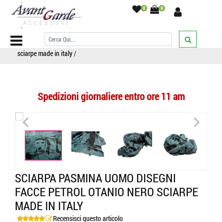
0
0
Home Page
/
SCIARPE
/
Sciarpe fantasia
/
con disegni geometrici e
astratti
/
Sciarpa pasmina uomo disegni facce petrol otanio nero
sciarpe made in italy
/
Spedizioni giornaliere entro ore 11 am
<
>
<
>
SCIARPA PASMINA UOMO DISEGNI
FACCE PETROL OTANIO NERO SCIARPE
MADE IN ITALY
Recensisci questo articolo