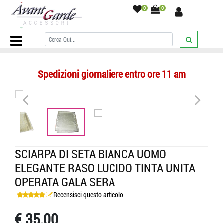
0
0
Home Page
/
SCIARPE
/
Sciarpe Seta Uomo
/
singole
/
Sciarpa di seta
bianca uomo elegante raso lucido tinta unita operata gala sera
/
Spedizioni giornaliere entro ore 11 am
<
>
SCIARPA DI SETA BIANCA UOMO
ELEGANTE RASO LUCIDO TINTA UNITA
OPERATA GALA SERA
Recensisci questo articolo
€ 35,00