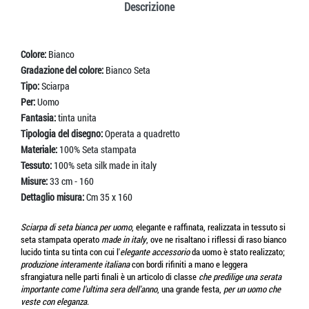
Descrizione
Colore:
Bianco
Gradazione del colore:
Bianco Seta
Tipo:
Sciarpa
Per:
Uomo
Fantasia:
tinta unita
Tipologia del disegno:
Operata a quadretto
Materiale:
100% Seta stampata
Tessuto:
100% seta silk made in italy
Misure:
33 cm - 160
Dettaglio misura:
Cm 35 x 160
Sciarpa di seta bianca per uomo
, elegante e raffinata, realizzata in tessuto si
seta stampata operato
made in italy
, ove ne risaltano i riflessi di raso bianco
lucido tinta su tinta con cui l'
elegante accessorio
da uomo è stato realizzato;
produzione interamente italiana
con bordi rifiniti a mano e leggera
sfrangiatura nelle parti finali è un articolo di classe
che predilige una serata
importante come l'ultima sera dell'anno
, una grande festa,
per un uomo che
veste con eleganza
.