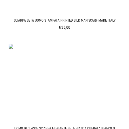
SCIARPA SETA UOMO STAMPATA PRINTED SILK MAN SCARF MADE ITALY
€ 35,00
UOMO DI CLASSE SCIARPA ELEGANTE SETA BIANCA OPERATA BIANCO Q