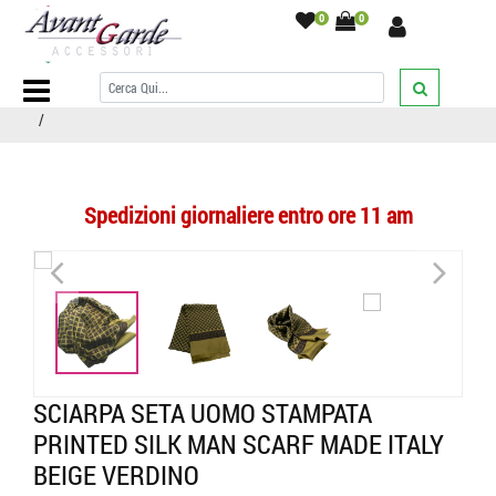
0
0
Home Page
/
SCIARPE
/
Sciarpe Seta Uomo
/
singole
/
SCIARPA SETA
uomo STAMPATA PRINTED SILK man scarf MADE ITALY beige verdino
/
Spedizioni giornaliere entro ore 11 am
<
>
<
>
SCIARPA SETA UOMO STAMPATA
PRINTED SILK MAN SCARF MADE ITALY
BEIGE VERDINO