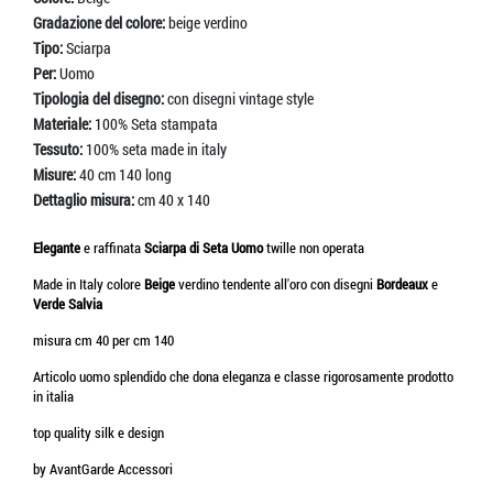
Gradazione del colore:
beige verdino
Tipo:
Sciarpa
Per:
Uomo
Tipologia del disegno:
con disegni vintage style
Materiale:
100% Seta stampata
Tessuto:
100% seta made in italy
Misure:
40 cm 140 long
Dettaglio misura:
cm 40 x 140
Elegante
e raffinata
Sciarpa di Seta Uomo
twille non operata
Made in Italy colore
Beige
verdino tendente all'oro con
disegni
Bordeaux
e
Verde
Salvia
misura cm 40 per cm 140
Articolo uomo splendido che dona eleganza e classe rigorosamente prodotto
in italia
top quality silk e design
by AvantGarde Accessori