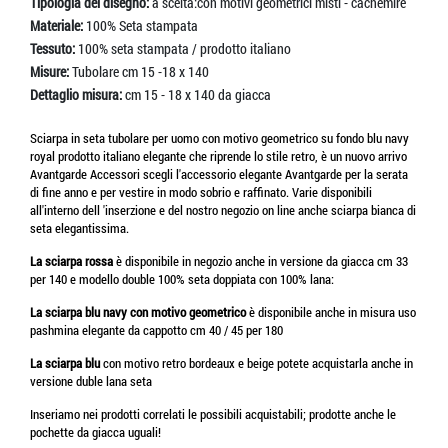
Tipologia del disegno:
a scelta:con motivi geometrici misti - cachemire
Materiale:
100% Seta stampata
Tessuto:
100% seta stampata / prodotto italiano
Misure:
Tubolare cm 15 -18 x 140
Dettaglio misura:
cm 15 - 18 x 140 da giacca
Sciarpa in seta tubolare per uomo con motivo geometrico su fondo blu navy
royal prodotto italiano elegante che riprende lo stile retro, è un nuovo arrivo
Avantgarde Accessori scegli l'accessorio elegante Avantgarde per la serata
di fine anno e per vestire in modo sobrio e raffinato. Varie disponibili
all'interno dell 'inserzione e del nostro negozio on line anche sciarpa bianca di
seta elegantissima.
La sciarpa rossa
è disponibile in negozio anche in versione da giacca cm 33
per 140 e modello double 100% seta doppiata con 100% lana:
La sciarpa blu navy con motivo geometrico
è disponibile anche in misura uso
pashmina elegante da cappotto cm 40 / 45 per 180
La sciarpa blu
con motivo retro bordeaux e beige potete acquistarla anche in
versione duble lana seta
Inseriamo nei prodotti correlati le possibili acquistabili; prodotte anche le
pochette da giacca uguali!