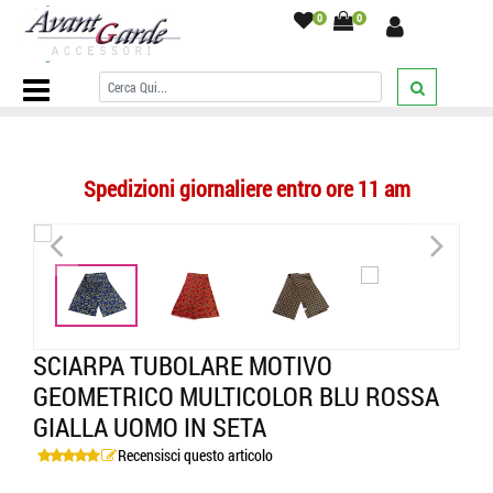
0
0
Home Page
/
SCIARPE
/
Sciarpe Seta Uomo
/
tubolari
/
Sciarpa
tubolare motivo geometrico multicolor blu rossa gialla uomo in seta
/
Spedizioni giornaliere entro ore 11 am
<
>
<
>
SCIARPA TUBOLARE MOTIVO
GEOMETRICO MULTICOLOR BLU ROSSA
GIALLA UOMO IN SETA
Recensisci questo articolo