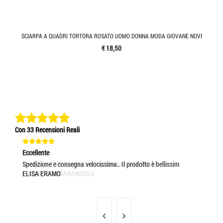
SCIARPA A QUADRI TORTORA ROSATO UOMO DONNA MODA GIOVANE NOVI
€ 18,50
Con 33 Recensioni Reali
Eccellente
Eccellente
Ec
Venditore TOP...spedizione rapidissima! Eccellente
Spedizione e consegna velocissima.. Il prodotto è bellissim
Ot
EDOARDO NOTARANDREA
ELISA ERAMO
AN