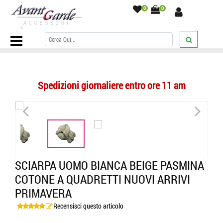
0
0
Home Page
/
SCIARPE
/
Sciarpe a quadri
/
Sciarpa uomo bianca
beige pasmina cotone a quadretti nuovi arrivi primavera
/
Spedizioni giornaliere entro ore 11 am
<
>
SCIARPA UOMO BIANCA BEIGE PASMINA
COTONE A QUADRETTI NUOVI ARRIVI
PRIMAVERA
Recensisci questo articolo