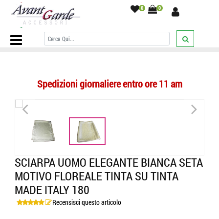
0
0
Home Page
/
SCIARPE
/
Sciarpe Seta Uomo
/
tubolari
/
Sciarpa uomo
elegante bianca seta motivo floreale tinta su tinta made Italy 180
/
Spedizioni giornaliere entro ore 11 am
<
>
SCIARPA UOMO ELEGANTE BIANCA SETA
MOTIVO FLOREALE TINTA SU TINTA
MADE ITALY 180
Recensisci questo articolo