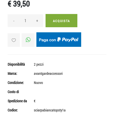
€ 39,50
-
+
ACQUISTA
Disponibilità
2 pezzi
Marca:
avantgardeaccessori
Condizione:
Nuovo
Costo di
Spedizione da
€
Codice:
sciarpabiancatopsty1a