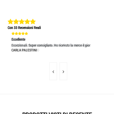
Con 33 Recensioni Reali
Eccellente
Eccellente
Ec
Prodotto perfettamente rispondente all'ordine. Consegna
Eccezionali. Super consigliato. Ho ricevuto la merce il gior
ot
UMBERTO PORFIDO
CARLA PALESTINI
GI