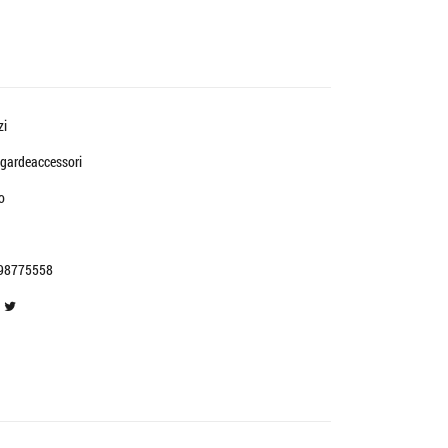
zi
gardeaccessori
o
98775558