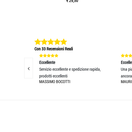
€ 29,50
Con 33 Recensioni Reali
Eccellente
Eccelle
amente alle
Servizio eccellente e spedizione rapida,
Una pia
prodotti eccellenti
ancora
MASSIMO BOCOTTI
MAURI