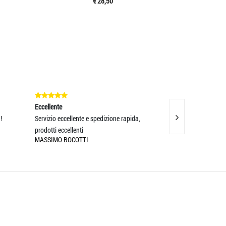
€ 28,50
Eccellente
Eccellente
!
Servizio eccellente e spedizione rapida,
L'oggetto risponde
prodotti eccellenti
aspettative! Estre
MASSIMO BOCOTTI
SANDRA LIGIA