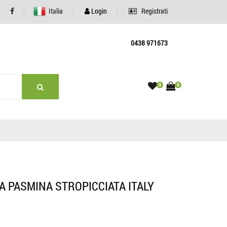
Italia
Login
Registrati
0438 971673
0
0
 PASMINA STROPICCIATA ITALY