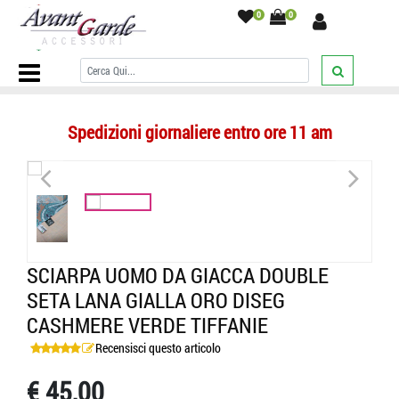
0
0
Home Page
/
SCIARPE
/
Sciarpe Double Se La Uomo
/
Sciarpa uomo
da giacca double seta lana gialla oro diseg cashmere verde tiffanie
/
Spedizioni giornaliere entro ore 11 am
<
>
SCIARPA UOMO DA GIACCA DOUBLE
SETA LANA GIALLA ORO DISEG
CASHMERE VERDE TIFFANIE
Recensisci questo articolo
€ 45,00