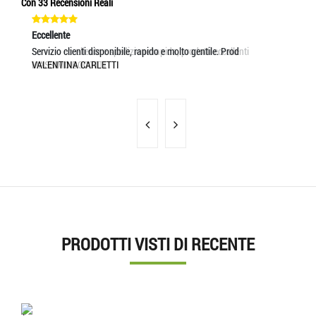
Con 33 Recensioni Reali
Eccellente
Eccellente
Ec
Servizio eccellente e spedizione rapida, prodotti eccellenti
Servizio clienti disponibile, rapido e molto gentile. Prod
pr
MASSIMO BOCOTTI
VALENTINA CARLETTI
MA
PRODOTTI VISTI DI RECENTE
'.'