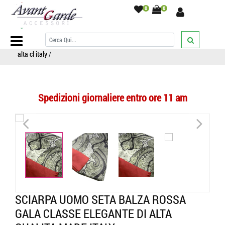
0
0
Home Page
/
SCIARPE
/
Sciarpe fantasia
/
Con disegni cashmere
/
Sciarpa uomo seta rossa gala classe ultima sera anno elegante e di
alta cl italy
/
Spedizioni giornaliere entro ore 11 am
<
>
<
>
SCIARPA UOMO SETA BALZA ROSSA
GALA CLASSE ELEGANTE DI ALTA