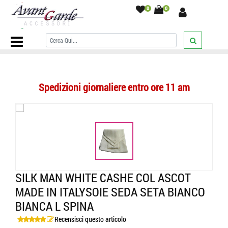
0
0
Home Page
/
ASCOT
/
cashe col uomo
/
tinta unita
/
Silk man white
cashe col ascot made in italysoie seda seta bianco bianca l spina
/
Spedizioni giornaliere entro ore 11 am
SILK MAN WHITE CASHE COL ASCOT
MADE IN ITALYSOIE SEDA SETA BIANCO
BIANCA L SPINA
Recensisci questo articolo