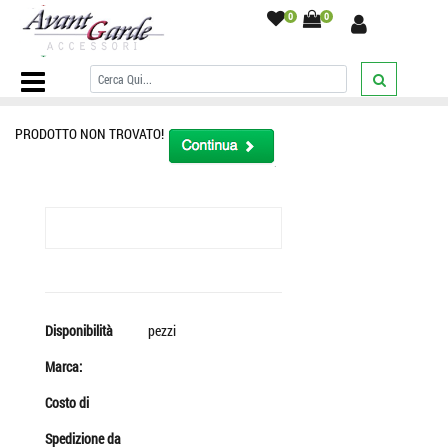
0
0
Home Page
/
Stola cerimonia donna blu con balza nera stole di seta
organza doppia
/
PRODOTTO NON TROVATO!
Disponibilità
pezzi
Marca:
Costo di
Spedizione da