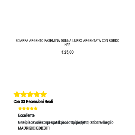
SCIARPA ARGENTO PASHMINA DONNA LUREX ARGENTATA CON BORDO
NER
€ 25,00
Con 33 Recensioni Reali
Eccellente
Eccellente
Eccel
Servizio eccellente e spedizione rapida, prodotti eccellenti
Una piacevole sorpresa! Il prodotto perfetto, ancora meglio
PROD
MASSIMO BOCOTTI
MAURIZIO GOBBI
GRAZ
LAUR