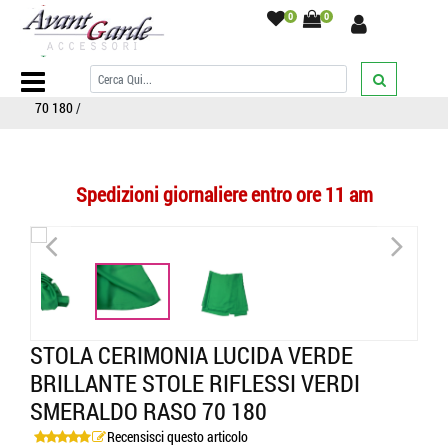
0
0
Home Page
/
SCIARPE
/
Stole Donna Cerimonia
/
STOLA CERIMONIA
LUCIDA VERDE BRILLANTE STOLE riflessi VERDI SMERALDO RASO
70 180
/
Spedizioni giornaliere entro ore 11 am
<
>
STOLA CERIMONIA LUCIDA VERDE
BRILLANTE STOLE RIFLESSI VERDI
SMERALDO RASO 70 180
Recensisci questo articolo