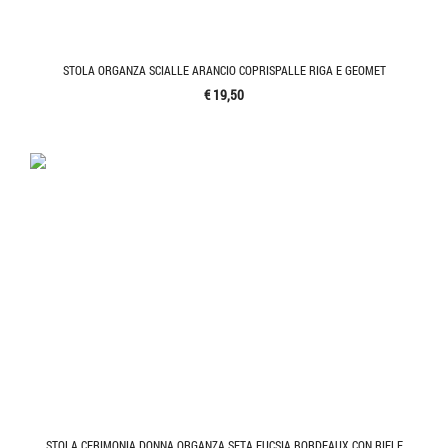
STOLA ORGANZA SCIALLE ARANCIO COPRISPALLE RIGA E GEOMET
€ 19,50
STOLA CERIMONIA DONNA ORGANZA SETA FUCSIA BORDEAUX CON RIFLE