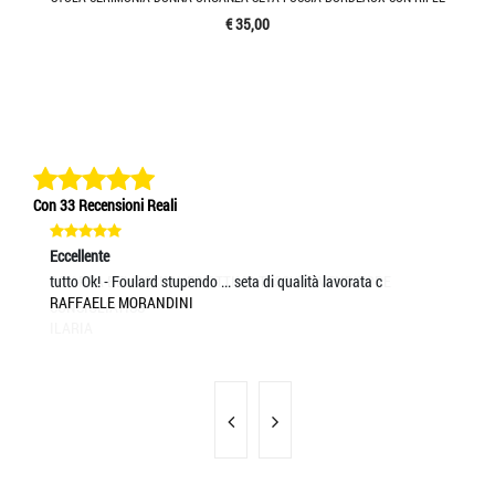
€ 35,00
Con 33 Recensioni Reali
Eccellente
Ec
tutto Ok! - Foulard stupendo ... seta di qualità lavorata c
Ve
RAFFAELE MORANDINI
E