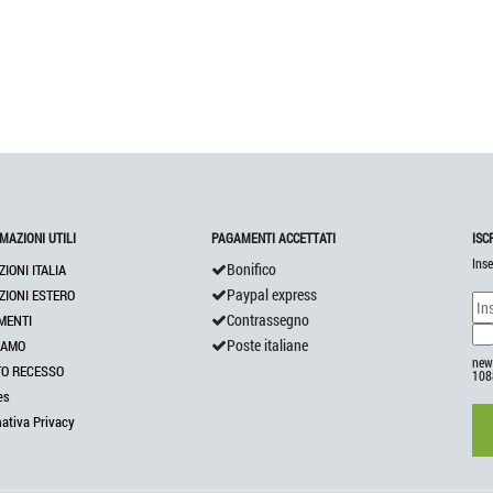
MAZIONI UTILI
PAGAMENTI ACCETTATI
ISC
Inse
Bonifico
ZIONI ITALIA
Paypal express
ZIONI ESTERO
Contrassegno
MENTI
Poste italiane
IAMO
news
TO RECESSO
108
es
mativa Privacy