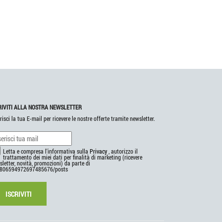
RIVITI ALLA NOSTRA NEWSLETTER
risci la tua E-mail per ricevere le nostre offerte tramite newsletter.
Letta e compresa l'informativa sulla
Privacy
, autorizzo il
trattamento dei miei dati per finalità di marketing (ricevere
letter, novità, promozioni) da parte di
806594972697485676/posts
ISCRIVITI