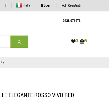
Italia
Login
Registrati
0438 971673
0
0
GE
/
LLE ELEGANTE ROSSO VIVO RED