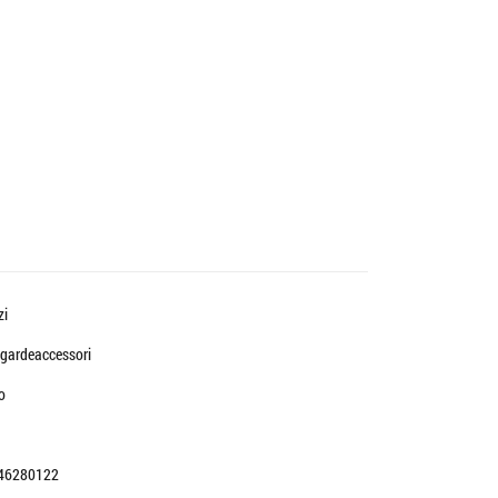
zi
gardeaccessori
o
46280122