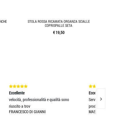
NCHE
STOLA ROSSA RICAMATA ORGANZA SCIALLE
COPRISPALLE SETA
€ 19,50
Eccellente
Eccellente
à sono
Servizio eccellente e spedizione rapida,
Servizio ecce
prodotti eccellenti
prodotti eccel
MASSIMO BOCOTTI
MASSIMO BO