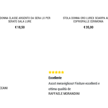
 DONNA CLASSE ARGENTO DA SERA LX PER
STOLA DONNA ORO LUREX SCIARPA A
SERATE GALA LURE
COPRISPALLE CERIMONIA
€ 18,50
€ 35,00
ccellente
Eccellente
scot meraviglioso! Finiture eccellenti e
velocità, professionalità e qualit
ttima qualità de
riuscito a trov
AFFAELE MORANDINI
FRANCESCO DI GIANNI