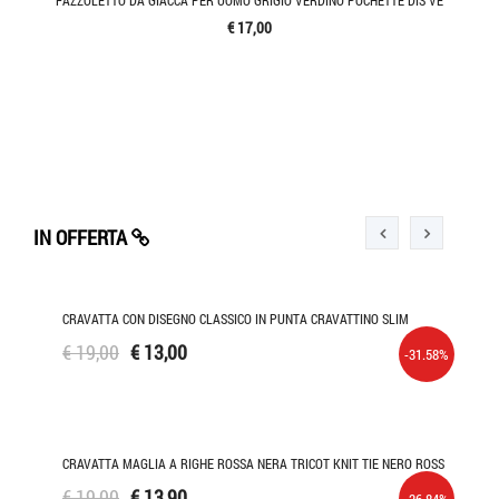
FAZZOLETTO DA GIACCA PER UOMO GRIGIO VERDINO POCHETTE DIS VE
€ 17,00
IN OFFERTA
CRAVATTA CON DISEGNO CLASSICO IN PUNTA CRAVATTINO SLIM
€ 19,00
€ 13,00
-31.58%
06%
 SCH
CRAVATTA MAGLIA A RIGHE ROSSA NERA TRICOT KNIT TIE NERO ROSS
€ 19,00
€ 13,90