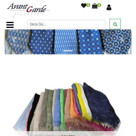
0
0
Home Page
/
Previous
Next