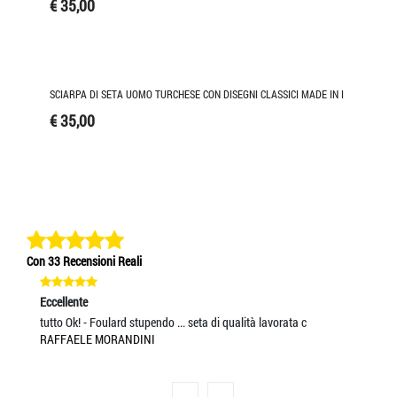
€ 35,00
SCIARPA DI SETA UOMO TURCHESE CON DISEGNI CLASSICI MADE IN I
€ 35,00
Con 33 Recensioni Reali
Eccellente
Ec
tutto Ok! - Foulard stupendo ... seta di qualità lavorata c
Se
RAFFAELE MORANDINI
MI