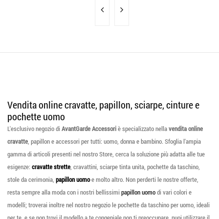
Vendita online cravatte, papillon, sciarpe, cinture e
pochette uomo
L'esclusivo negozio di
AvantGarde Accessori
è specializzato nella
vendita online
cravatte
, papillon e accessori per tutti: uomo, donna e bambino. Sfoglia l'ampia
gamma di articoli presenti nel nostro Store, cerca la soluzione più adatta alle tue
esigenze:
cravatte strette
, cravattini, sciarpe tinta unita, pochette da taschino,
stole da cerimonia,
papillon uomo
e molto altro. Non perderti le nostre offerte,
resta sempre alla moda con i nostri bellissimi
papillon uomo
di vari colori e
modelli; troverai inoltre nel nostro negozio le pochette da taschino per uomo, ideali
per te, e se non trovi il modello a te congeniale non ti preoccupare, puoi utilizzare il