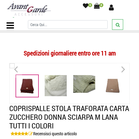
0
0
Home Page
/
SCIARPE
/
Sciarpe Tinta Unita
/
Coprispalle stola
traforata carta zucchero donna sciarpa m lana tutti i colori
/
Spedizioni giornaliere entro ore 11 am
<
>
<
>
COPRISPALLE STOLA TRAFORATA CARTA
ZUCCHERO DONNA SCIARPA M LANA
TUTTI I COLORI
Recensisci questo articolo