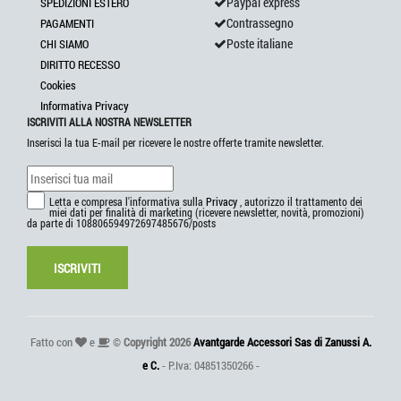
Paypal express
SPEDIZIONI ESTERO
Contrassegno
PAGAMENTI
Poste italiane
CHI SIAMO
DIRITTO RECESSO
Cookies
Informativa Privacy
ISCRIVITI ALLA NOSTRA NEWSLETTER
Inserisci la tua E-mail per ricevere le nostre offerte tramite newsletter.
Letta e compresa l'informativa sulla
Privacy
, autorizzo il trattamento dei
miei dati per finalità di marketing (ricevere newsletter, novità, promozioni)
da parte di 108806594972697485676/posts
ISCRIVITI
Fatto con
e
©
Copyright 2026
Avantgarde Accessori Sas di Zanussi A.
e C.
- P.Iva: 04851350266 -