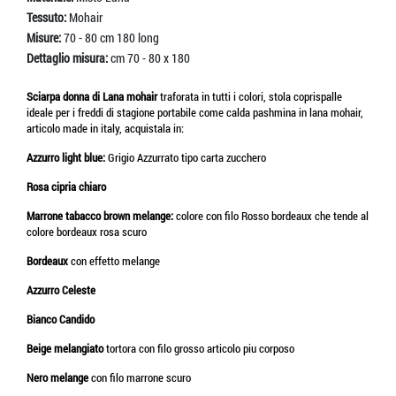
Tessuto:
Mohair
Misure:
70 - 80 cm 180 long
Dettaglio misura:
cm 70 - 80 x 180
Sciarpa donna di Lana mohair
traforata in tutti i colori, stola coprispalle
ideale per i freddi di stagione portabile come calda pashmina in lana mohair,
articolo made in italy, acquistala in:
Azzurro light blue:
Grigio Azzurrato tipo carta zucchero
Rosa cipria chiaro
Marrone tabacco brown melange:
colore con filo Rosso bordeaux che tende al
colore bordeaux rosa scuro
Bordeaux
con effetto melange
Azzurro Celeste
Bianco Candido
Beige melangiato
tortora con filo grosso articolo piu corposo
Nero melange
con filo marrone scuro