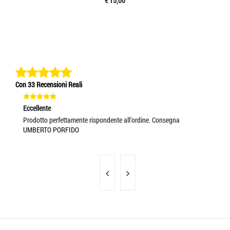
€ 15,00
Con 33 Recensioni Reali
Eccellente
Ec
Prodotto perfettamente rispondente all'ordine. Consegna
Ve
UMBERTO PORFIDO
E