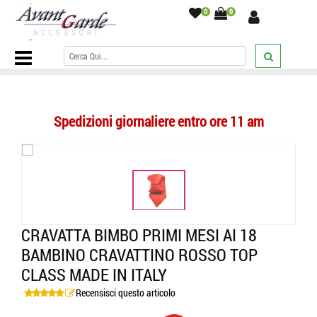
0
0
Home Page
/
BAMBINO
/
CRAVATTE
/
Tinta unita
/
Cravatta bimbo
primi mesi ai 18 bambino cravattino rosso top class made in Italy
/
Spedizioni giornaliere entro ore 11 am
CRAVATTA BIMBO PRIMI MESI AI 18
BAMBINO CRAVATTINO ROSSO TOP
CLASS MADE IN ITALY
Recensisci questo articolo