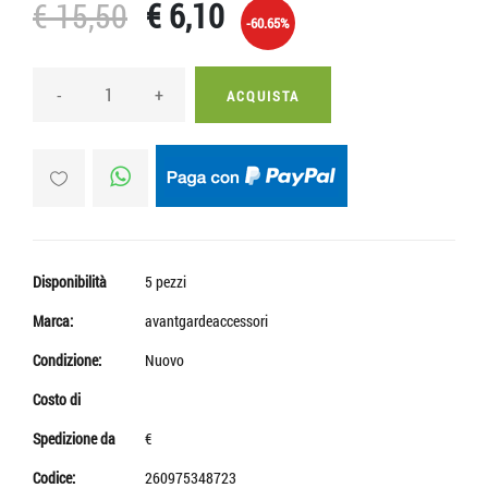
€ 15,50
€ 6,10
-60.65%
-
+
ACQUISTA
Disponibilità
5 pezzi
Marca:
avantgardeaccessori
Condizione:
Nuovo
Costo di
Spedizione da
€
Codice:
260975348723