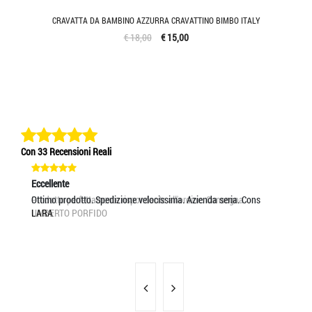
CRAVATTA DA BAMBINO AZZURRA CRAVATTINO BIMBO ITALY
€ 18,00
€ 15,00
Con 33 Recensioni Reali
Eccellente
Eccellente
Ec
Prodotto perfettamente rispondente all'ordine. Consegna
Ottimo prodotto. Spedizione velocissima. Azienda seria. Cons
PR
UMBERTO PORFIDO
LARA
GR
LA