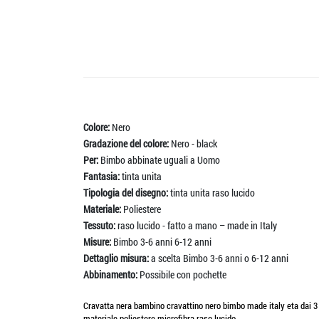
Colore:
Nero
Gradazione del colore:
Nero - black
Per:
Bimbo abbinate uguali a Uomo
Fantasia:
tinta unita
Tipologia del disegno:
tinta unita raso lucido
Materiale:
Poliestere
Tessuto:
raso lucido - fatto a mano – made in Italy
Misure:
Bimbo 3-6 anni 6-12 anni
Dettaglio misura:
a scelta Bimbo 3-6 anni o 6-12 anni
Abbinamento:
Possibile con pochette
Cravatta nera bambino cravattino nero bimbo made italy eta dai 3 ann
materiale poliestere microfibra raso lucido.