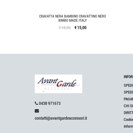
CRAVATTA NERA BAMBINO CRAVATTINO NERO
BIMBO MADE ITALY
€ 18,00
€ 15,00
INFOR
SPEDI
SPEDI
PAGA
0438 971673
CHI S
DIRIT
contatti@avantgardeaccessori.it
Cooki
Infor