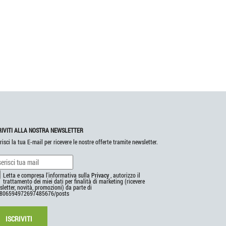
RIVITI ALLA NOSTRA NEWSLETTER
risci la tua E-mail per ricevere le nostre offerte tramite newsletter.
Letta e compresa l'informativa sulla
Privacy
, autorizzo il
trattamento dei miei dati per finalità di marketing (ricevere
letter, novità, promozioni) da parte di
806594972697485676/posts
ISCRIVITI