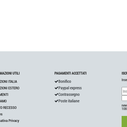
MAZIONI UTILI
PAGAMENTI ACCETTATI
ISC
Inse
Bonifico
ZIONI ITALIA
Paypal express
ZIONI ESTERO
Contrassegno
MENTI
Poste italiane
IAMO
news
TO RECESSO
108
es
mativa Privacy