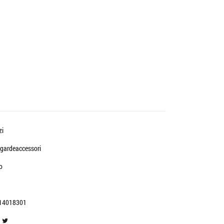
zi
gardeaccessori
o
14018301