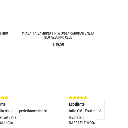
TTINO
CRAVATTA BAMBINO TINTA UNITA CANGIANTE SETA
BLU AZZURRO CELE
€ 19,50
Eccellente
Eccellente
e
tutto Ok! - Foulard stupendo ... seta di qualità
velocità, cortes
lavorata c
descrizione !!! Top
RAFFAELE MORANDINI
ALESSANDRO L