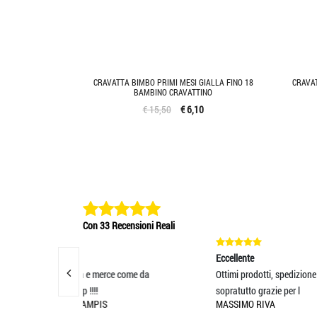
CRAVATTA BIMBO PRIMI MESI GIALLA FINO 18
CRAVA
BAMBINO CRAVATTINO
€ 15,50
€ 6,10
Con 33 Recensioni Reali
Eccellente
Ecce
ce come da
Ottimi prodotti, spedizione veloce e
Estr
sopratutto grazie per l
Prod
MASSIMO RIVA
GIO