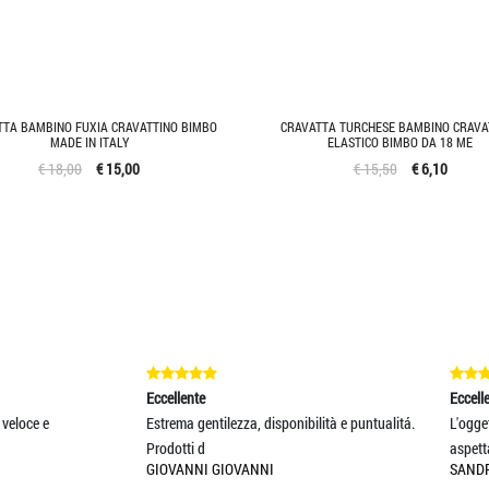
TTA BAMBINO FUXIA CRAVATTINO BIMBO
CRAVATTA TURCHESE BAMBINO CRAVA
MADE IN ITALY
ELASTICO BIMBO DA 18 ME
€ 18,00
€ 15,00
€ 15,50
€ 6,10
llente
Eccellente
ema gentilezza, disponibilità e puntualitá.
L'oggetto risponde perfettamente all
otti d
aspettative! Estre
VANNI GIOVANNI
SANDRA LIGIA