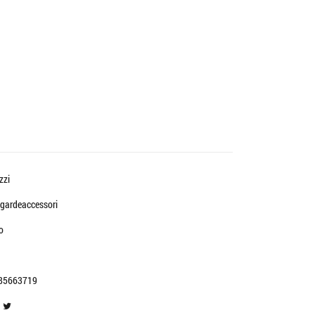
zzi
gardeaccessori
o
85663719