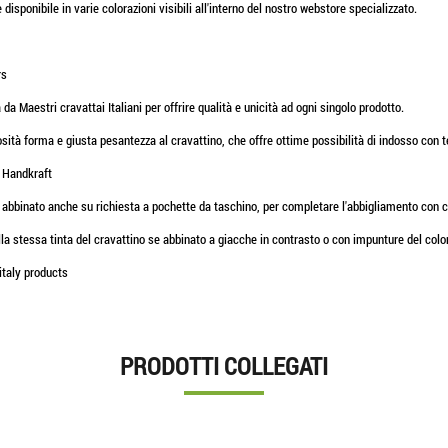
 disponibile in varie colorazioni visibili all'interno del nostro webstore specializzato.
rs
Maestri cravattai Italiani per offrire qualità e unicità ad ogni singolo prodotto.
osità forma e giusta pesantezza al cravattino, che offre ottime possibilità di indosso con
, Handkraft
 abbinato anche su richiesta a pochette da taschino, per completare l'abbigliamento con cla
lla stessa tinta del cravattino se abbinato a giacche in contrasto o con impunture del colo
italy products
PRODOTTI COLLEGATI