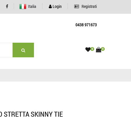
Italia
Login
Registrati
0438 971673
0
0
O STRETTA SKINNY TIE