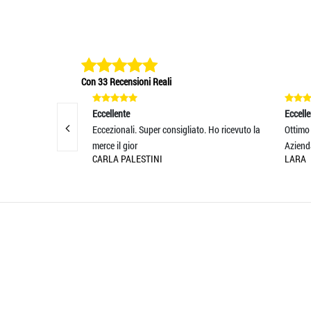
Con 33 Recensioni Reali
Eccellente
Eccellente
Eccezionali. Super consigliato. Ho ricevuto la
Ottimo prodotto. Sp
merce il gior
Azienda seria. Cons
CARLA PALESTINI
LARA