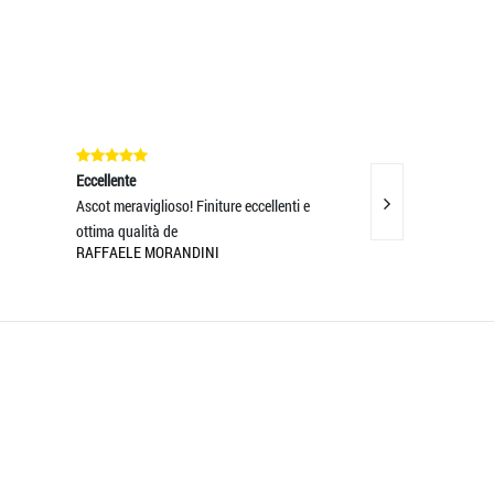
Eccellente
Eccellente
Ascot meraviglioso! Finiture eccellenti e
5 stelle
MAXIM NISTOR
ottima qualità de
RAFFAELE MORANDINI