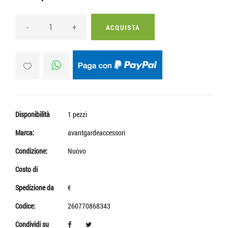
-
+
ACQUISTA
Disponibilità
1 pezzi
Marca:
avantgardeaccessori
Condizione:
Nuovo
Costo di
Spedizione da
€
Codice:
260770868343
Condividi su