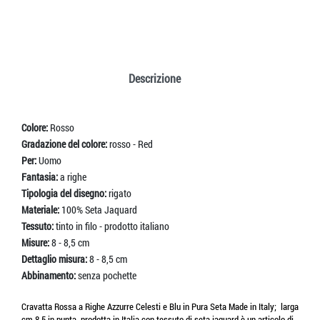
Descrizione
Colore:
Rosso
Gradazione del colore:
rosso - Red
Per:
Uomo
Fantasia:
a righe
Tipologia del disegno:
rigato
Materiale:
100% Seta Jaquard
Tessuto:
tinto in filo - prodotto italiano
Misure:
8 - 8,5 cm
Dettaglio misura:
8 - 8,5 cm
Abbinamento:
senza pochette
Cravatta Rossa a Righe Azzurre Celesti e Blu in Pura Seta Made in Italy; larga
cm 8,5 in punta, prodotta in Italia con tessuto di seta jaquard è un articolo di