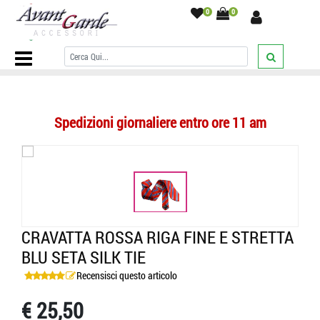
0
0
Home Page
/
CRAVATTE
/
A righe
/
Cravatta rossa riga fine e stretta
blu seta silk tie
/
Spedizioni giornaliere entro ore 11 am
CRAVATTA ROSSA RIGA FINE E STRETTA
BLU SETA SILK TIE
Recensisci questo articolo
€ 25,50