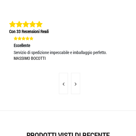
Con 33 Recensioni Reali
Eccellente
Ec
Servizio di spedizione impeccabile e imballaggio perfetto.
Un
MASSIMO BOCOTTI
MA
PRODOTTI VISTI DI RECENTE