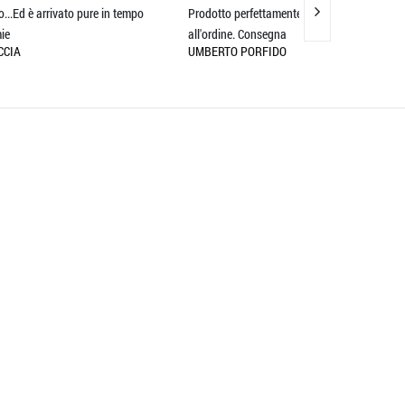
tempo
Prodotto perfettamente rispondente
Venditore TOP...sp
all'ordine. Consegna
Eccellente
UMBERTO PORFIDO
EDOARDO NOTA