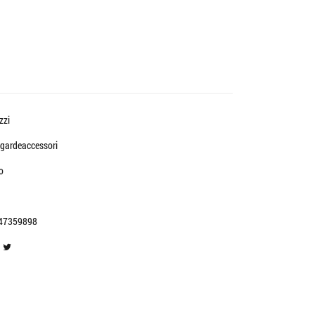
zzi
gardeaccessori
o
47359898