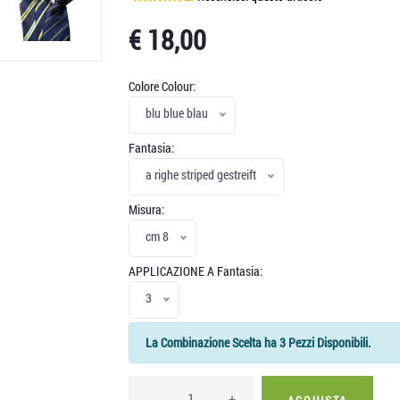
>
€ 18,00
Colore Colour:
blu blue blau
Fantasia:
a righe striped gestreift
Misura:
cm 8
APPLICAZIONE A Fantasia:
3
La Combinazione Scelta ha 3 Pezzi Disponibili.
-
+
ACQUISTA