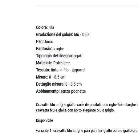
Colore:
Blu
Gradazione del colore:
blu - blue
Per:
Uomo
Fantasia:
a righe
Tipologia del disegno:
rigati
Materiale:
Poliestere
Tessuto:
tinto in filo - jaquard
Misure:
8 - 8,5 cm
Dettaglio misura:
8 - 8,5 cm
Abbinamento:
senza pochette
Cravatte blu a righe gialle varie disponibili, con righe fini e larghe 
cravatta blu e gialla con abito elegante blu o grigio.
Disponibile
variante 1: cravatta blu a righe pari pari fini giallo ocra e giallo o