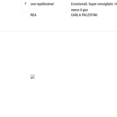
 rapidissima!
Eccezionali. Super consigliato. Ho ricevuto la
ottimo
GIAN
merce il gior
A
CARLA PALESTINI
'.'