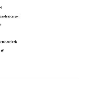
zi
gardeaccessori
o
neradouble5h