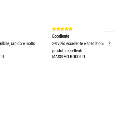
Eccellente
Eccellente
lto
Servizio eccellente e spedizione rapida,
prodotti di ottima 
MAXIM NISTOR
prodotti eccellenti
MASSIMO BOCOTTI