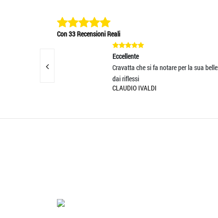
Con 33 Recensioni Reali
Eccellente
Eccell
Cravatta che si fa notare per la sua bellezza,
L'ogge
dai riflessi
aspetta
CLAUDIO IVALDI
SANDR
'.'