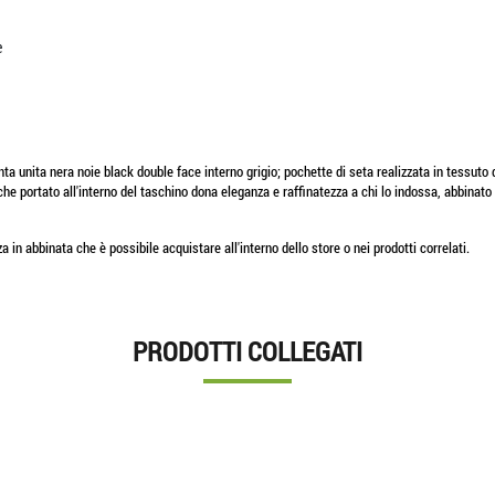
e
nta unita nera noie black double face interno grigio; pochette di seta realizzata in tessuto
 portato all'interno del taschino dona eleganza e raffinatezza a chi lo indossa, abbinato a
a in abbinata che è possibile acquistare all'interno dello store o nei prodotti correlati.
PRODOTTI COLLEGATI