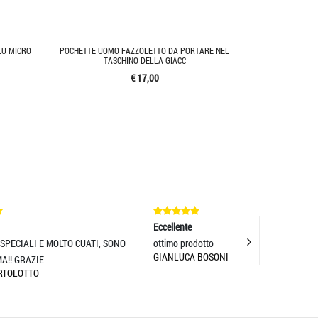
LU MICRO
POCHETTE UOMO FAZZOLETTO DA PORTARE NEL
TASCHINO DELLA GIACC
€ 17,00
Eccellente
Eccellente
, SONO
ottimo prodotto
Soddisfatto dell'a
GIANLUCA BOSONI
cura dei
RAFFAELE MORA