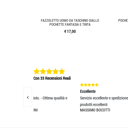
FAZZOLETTO UOMO DA TASCHINO GIALLO
POCHE
POCHETTE FANTASIA E TINTA
€ 17,00
Con 33 Recensioni Reali
Eccellente
Eccell
- Ottima qualità e
Servizio eccellente e spedizione rapida,
Tutto 
prodotti eccellenti
secon
MASSIMO BOCOTTI
ANGE