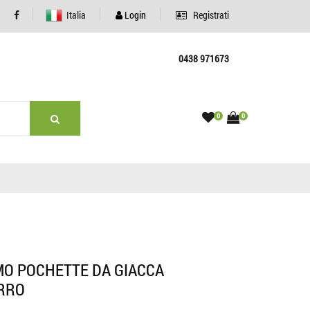
Italia
Login
Registrati
0438 971673
0
0
MO POCHETTE DA GIACCA
URRO