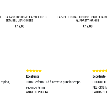
TTE DA TASCHINO UOMO FAZZOLETTO DI
FAZZOLETTO DA TASCHINO UOMO SETA B
SETA BLU JEANS DISEG
QUADRETTI GRIGI B
€ 17,00
€ 17,00
ente
Eccellente
Perfetto...Ed è arrivato pure in tempo
PRODOTTI SPECIALI E MOLTO CUATI
do le mie
FELICISSIMA!! GRAZIE
LO PUCCIA
LAURA BERTOLOTTO