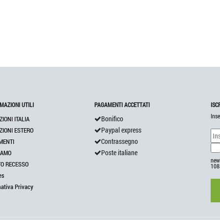
MAZIONI UTILI
PAGAMENTI ACCETTATI
ISC
Inse
Bonifico
ZIONI ITALIA
Paypal express
ZIONI ESTERO
Contrassegno
MENTI
Poste italiane
IAMO
news
TO RECESSO
108
es
mativa Privacy