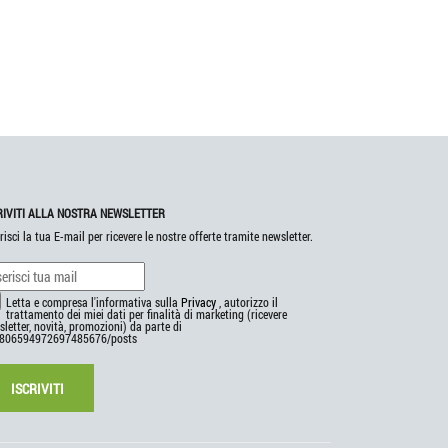
RIVITI ALLA NOSTRA NEWSLETTER
risci la tua E-mail per ricevere le nostre offerte tramite newsletter.
Letta e compresa l'informativa sulla
Privacy
, autorizzo il
trattamento dei miei dati per finalità di marketing (ricevere
letter, novità, promozioni) da parte di
806594972697485676/posts
ISCRIVITI