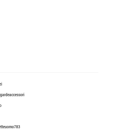
zi
gardeaccessori
o
etteuomo783