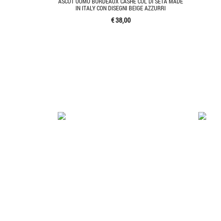
ASCOT UOMO BORDEAUX CASHE COL DI SETA MADE
IN ITALY CON DISEGNI BEIGE AZZURRI
€ 38,00