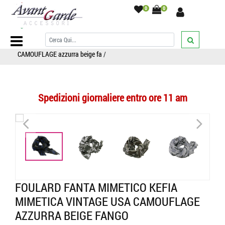
0
0
Home Page
/
SCIARPE
/
Sciarpe fantasia
/
mimetico/camouflage
/
FOULARD fantasia mimetica KEFIA MIMETICA VINTAGE USA
CAMOUFLAGE azzurra beige fa
/
Spedizioni giornaliere entro ore 11 am
<
>
<
>
FOULARD FANTA MIMETICO KEFIA
MIMETICA VINTAGE USA CAMOUFLAGE
AZZURRA BEIGE FANGO