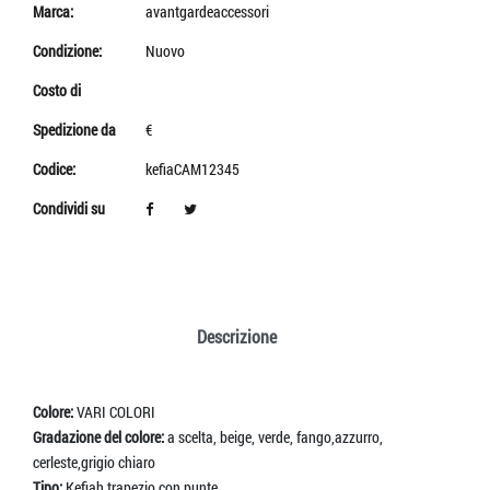
Marca:
avantgardeaccessori
Condizione:
Nuovo
Costo di
Spedizione da
€
Codice:
kefiaCAM12345
Condividi su
Descrizione
Colore:
VARI COLORI
Gradazione del colore:
a scelta, beige, verde, fango,azzurro,
cerleste,grigio chiaro
Tipo:
Kefiah trapezio con punte