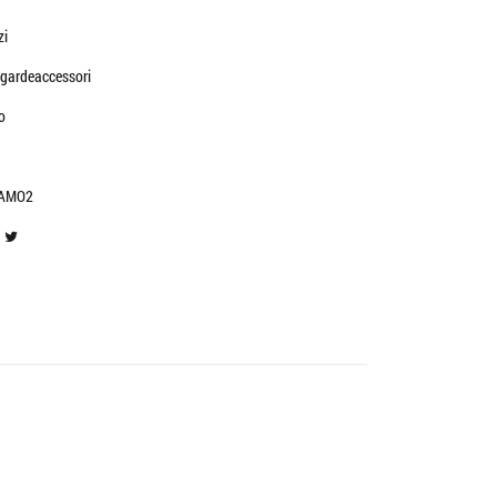
zi
gardeaccessori
o
AMO2