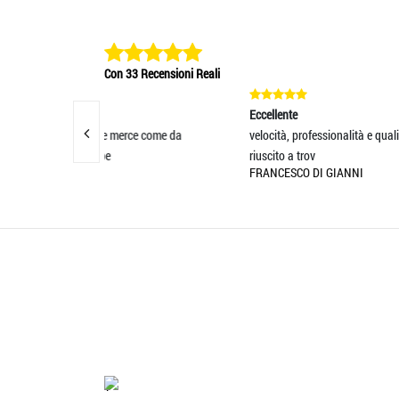
Con 33 Recensioni Reali
Eccellente
Eccell
erce come da
velocità, professionalità e qualità sono
L'ogge
riuscito a trov
aspett
FRANCESCO DI GIANNI
SAND
'.'