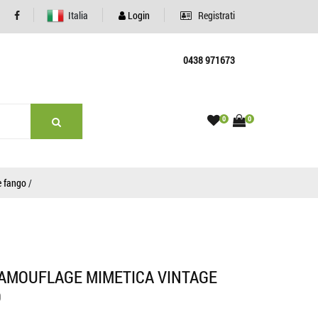
Italia
Login
Registrati
0438 971673
0
0
e fango
/
CAMOUFLAGE MIMETICA VINTAGE
O