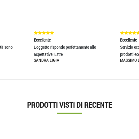
ente
Eccellente
tto risponde perfettamente alle
Servizio eccellente e spedizione rapid
ative! Estre
prodotti eccellenti
RA LIGIA
MASSIMO BOCOTTI
PRODOTTI VISTI DI RECENTE