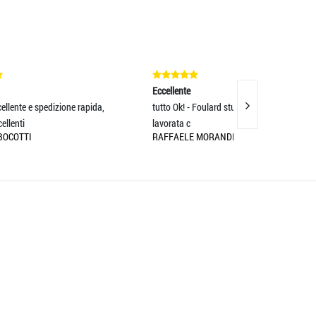
Eccellente
Eccellente
a,
tutto Ok! - Foulard stupendo ... seta di qualità
Servizio impeccab
lavorata c
descrizione! Porta
RAFFAELE MORANDINI
MIRCO