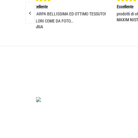
Eccellente
E
A ED OTTIMO TESSUTO!
prodotti di ottima qualita
Se
MAXIM NISTOR
O...
pr
M
'.'