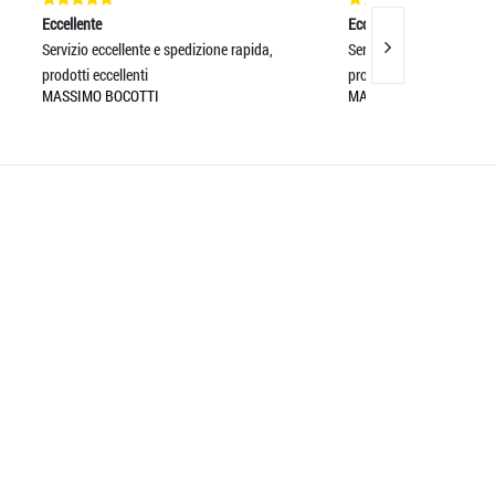
Eccellente
Eccellente
apida,
Servizio eccellente e spedizione rapida,
SCIARPA BEL
prodotti eccellenti
COLORI COME
MASSIMO BOCOTTI
ILARIA