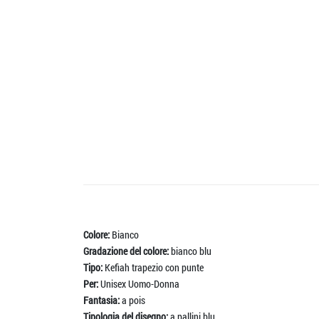
Colore:
Bianco
Gradazione del colore:
bianco blu
Tipo:
Kefiah trapezio con punte
Per:
Unisex Uomo-Donna
Fantasia:
a pois
Tipologia del disegno:
a pallini blu